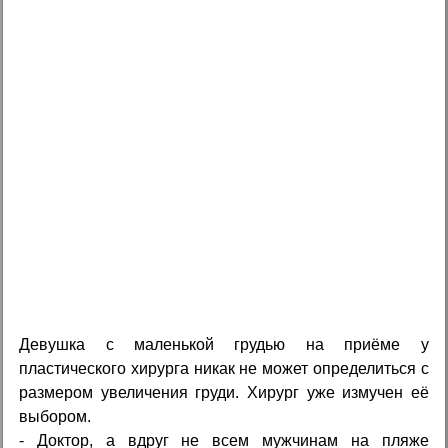
Девушка с маленькой грудью на приёме у
пластического хирурга никак не может определиться с
размером увеличения груди. Хирург уже измучен её
выбором.
- Доктор, а вдруг не всем мужчинам на пляже