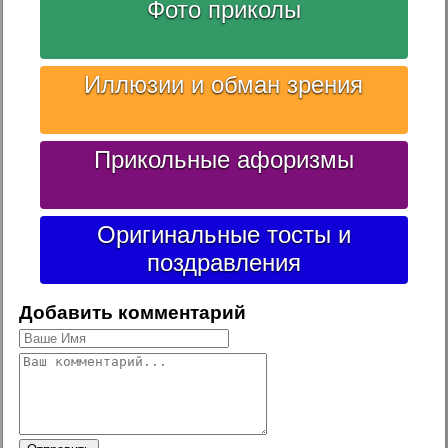
Фото приколы
Иллюзии и обман зрения
Прикольные афоризмы
Оригинальные тосты и
поздравления
Добавить комментарий