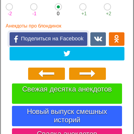
-2
-1
0
+1
+2
Анекдоты про блондинок
Поделиться на Facebook
Свежая десятка анекдотов
Новый выпуск смешных
историй
Свалка анекдотов