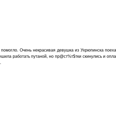
е помогло. Очень некрасивая девушка из Ухрюпинска поех
решила работать путаной, но пр@ст%т$тки скинулись и опл
.