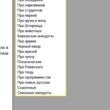
Про наркоманов
Про студентов
Про евреев
Про мужа и жену
Про Штирлица
Про животных
Кавказские анекдоты
Про армию
Черный юмор
ала в
Про врачей
атили
Про чукчу
Политические
Про Ржевского
Про тещу
Про программистов
Про новых русских
Сказочные
Смешные анекдоты