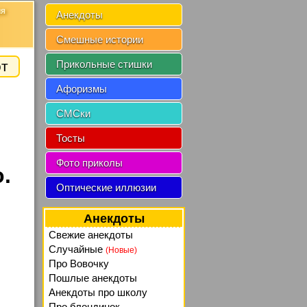
ия
Анекдоты
Смешные истории
от
Прикольные стишки
Афоризмы
СМСки
Тосты
Фото приколы
.
Оптические иллюзии
Анекдоты
Свежие анекдоты
Случайные
(Новые)
Про Вовочку
Пошлые анекдоты
Анекдоты про школу
Про блондинок