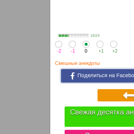
16/24
-2
-1
0
+1
+2
Смешные анекдоты
Поделиться на Faceb
Свежая десятка ан