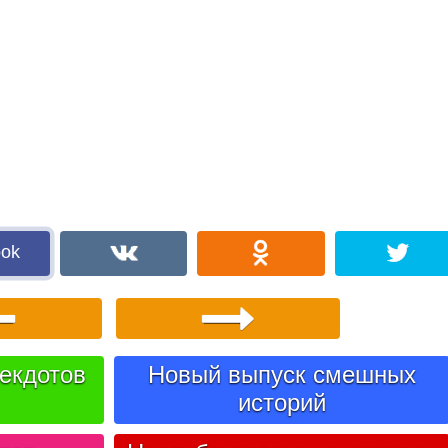
ook
екдотов
Новый выпуск смешных
историй