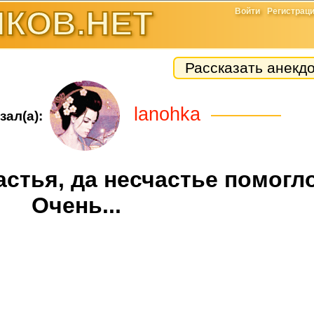
КОВ.НЕТ
Войти
Регистрац
Рассказать анекд
lanohka
зал(а):
стья, да несчастье помогло
Очень...