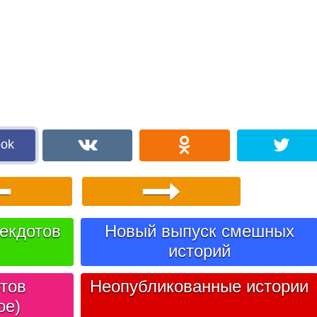
ook
екдотов
Новый выпуск смешных
историй
тов
Неопубликованные истории
ое)