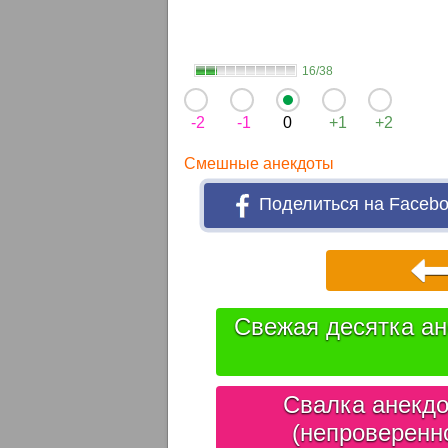
16/38
-2
-1
0
+1
+2
Смешные анекдоты
Поделиться на Faceb
Свежая десятка ан
Свалка анекдо
(непроверенн