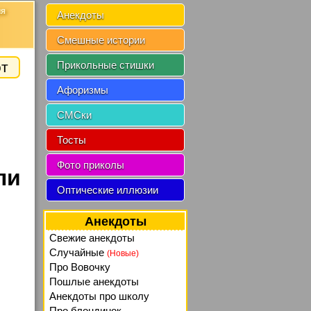
ия
Анекдоты
Смешные истории
от
Прикольные стишки
Афоризмы
СМСки
Тосты
Фото приколы
ли
Оптические иллюзии
Анекдоты
Свежие анекдоты
Случайные
(Новые)
Про Вовочку
Пошлые анекдоты
Анекдоты про школу
Про блондинок