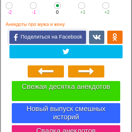
-2
-1
0
+1
+2
Анекдоты про мужа и жену
Поделиться на Facebook
Свежая десятка анекдотов
Новый выпуск смешных
историй
Свалка анекдотов