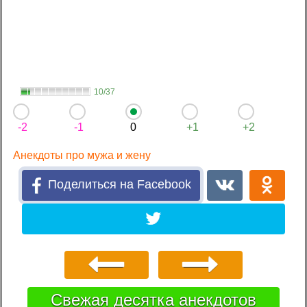
10/37
-2
-1
0
+1
+2
Анекдоты про мужа и жену
Поделиться на Facebook
Свежая десятка анекдотов