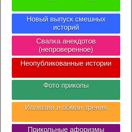
Новый выпуск смешных
историй
Свалка анекдотов
(непроверенное)
Неопубликованные истории
Фото приколы
Иллюзии и обман зрения
Прикольные афоризмы