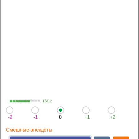
16/12
-2
-1
0
+1
+2
Смешные анекдоты