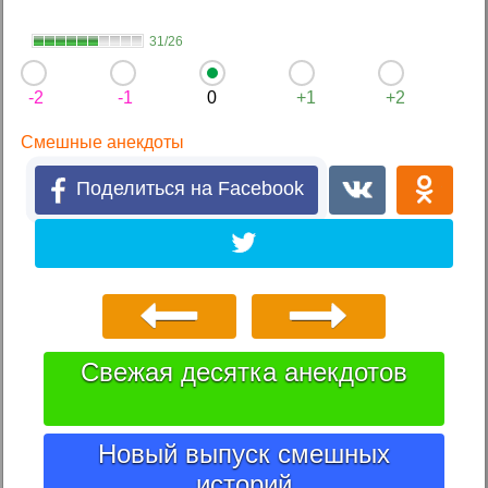
31/26
-2
-1
0
+1
+2
Смешные анекдоты
Поделиться на Facebook
Свежая десятка анекдотов
Новый выпуск смешных
историй