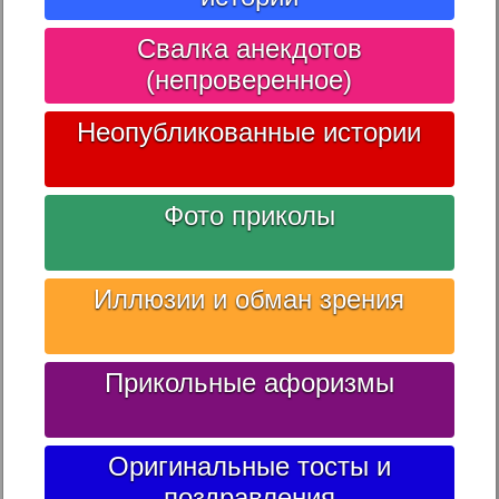
Свалка анекдотов
(непроверенное)
Неопубликованные истории
Фото приколы
Иллюзии и обман зрения
Прикольные афоризмы
Оригинальные тосты и
поздравления