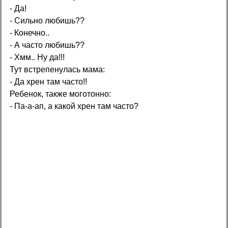
- Да!
- Сильно любишь??
- Конечно..
- А часто любишь??
- Хмм.. Ну да!!!
Тут встрепенулась мама:
- Да xpен там часто!!
Ребенок, также моготонно:
- Па-а-ап, а какой xpен там часто?