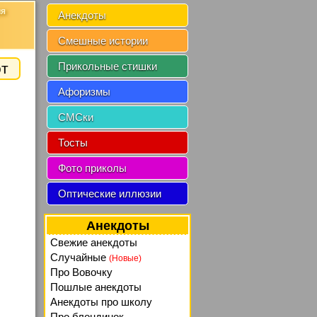
ия
Анекдоты
Смешные истории
от
Прикольные стишки
Афоризмы
СМСки
Тосты
Фото приколы
Оптические иллюзии
Анекдоты
Свежие анекдоты
Случайные
(Новые)
Про Вовочку
Пошлые анекдоты
Анекдоты про школу
Про блондинок