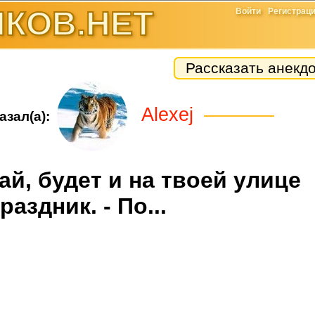
КОВ.НЕТ
Войти
Регистрац
Рассказать анекд
Alexej
азал(а):
ай, будет и на твоей улице
раздник. - По...