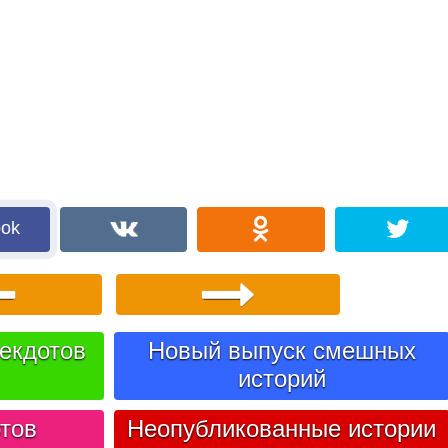
ook
екдотов
Новый выпуск смешных
историй
тов
Неопубликованные истории