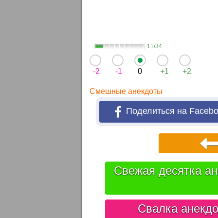
11/34
-2
-1
0
+1
+2
Смешные анекдоты
Поделиться на Faceb
Свежая десятка ан
Свалка анекдо