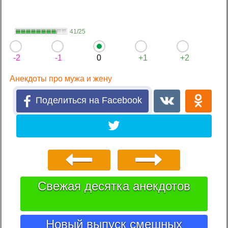
41/25
-2
-1
0
+1
+2
Анекдоты про мужа и жену
Поделиться на Facebook
Свежая десятка анекдотов
Новый выпуск смешных