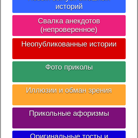
историй
Свалка анекдотов
(непроверенное)
Неопубликованные истории
Фото приколы
Иллюзии и обман зрения
Прикольные афоризмы
Оригинальные тосты и