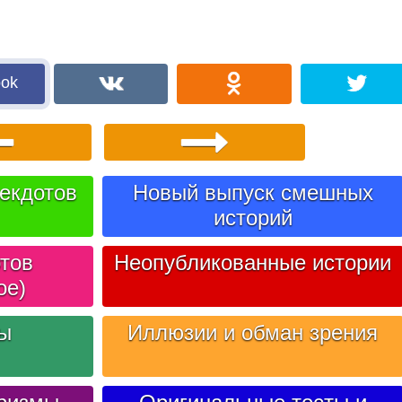
ook
екдотов
Новый выпуск смешных
историй
тов
Неопубликованные истории
ое)
лы
Иллюзии и обман зрения