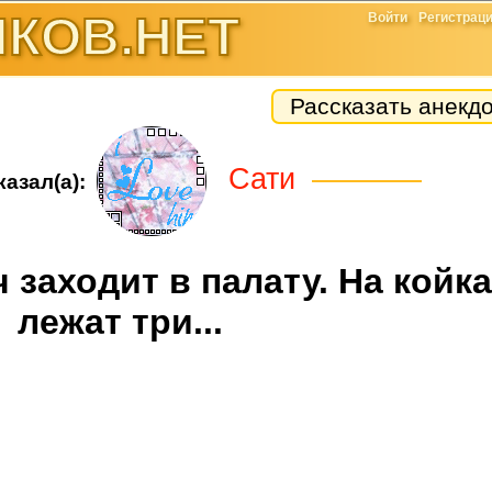
КОВ.НЕТ
Войти
Регистрац
Рассказать анекд
Сати
азал(а):
 заходит в палату. На койк
лежат три...