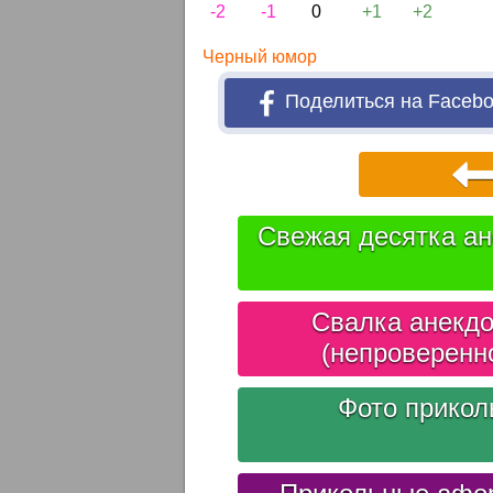
-2
-1
0
+1
+2
Черный юмор
Поделиться на Faceb
Свежая десятка ан
Свалка анекдо
(непроверенн
Фото прико