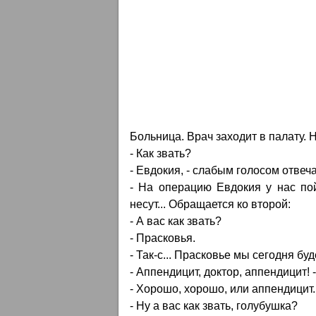
Больница. Врач заходит в палату. 
- Как звать?
- Евдокия, - слабым голосом отвеч
- На операцию Евдокия у нас пой
несут... Обращается ко второй:
- А вас как звать?
- Прасковья.
- Так-с... Прасковье мы сегодня бу
- Аппендицит, доктор, аппендицит! 
- Хорошо, хорошо, или аппендицит..
- Ну а вас как звать, голубушка?