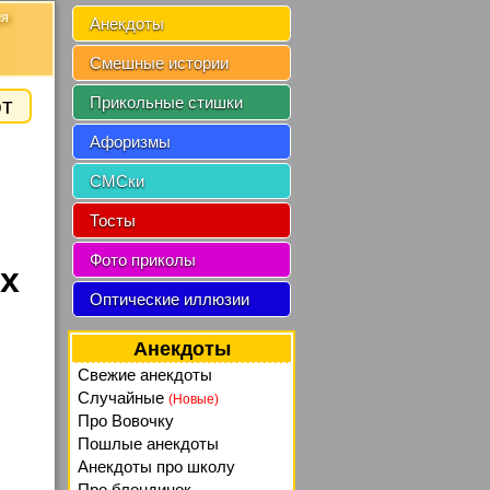
ия
Анекдоты
Смешные истории
от
Прикольные стишки
Афоризмы
СМСки
Тосты
Фото приколы
ах
Оптические иллюзии
Анекдоты
Свежие анекдоты
Случайные
(Новые)
Про Вовочку
Пошлые анекдоты
Анекдоты про школу
Про блондинок