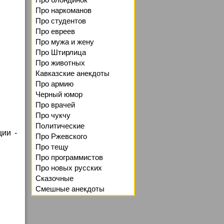
Про наркоманов
Про студентов
Про евреев
Про мужа и жену
Про Штирлица
Про животных
Кавказские анекдоты
Про армию
Черный юмор
Про врачей
Про чукчу
Политические
ции -
Про Ржевского
Про тещу
Про программистов
Про новых русских
Сказочные
Смешные анекдоты