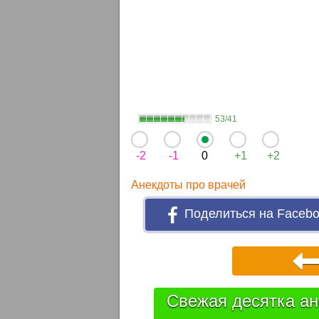
53/41
-2
-1
0
+1
+2
Анекдоты про врачей
Поделиться на Faceb
Свежая десятка ан