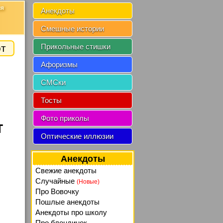
ия
Анекдоты
Смешные истории
от
Прикольные стишки
Афоризмы
СМСки
Тосты
Фото приколы
т
Оптические иллюзии
Анекдоты
Свежие анекдоты
Случайные
(Новые)
Про Вовочку
Пошлые анекдоты
Анекдоты про школу
Про блондинок