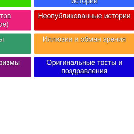
историй
тов
Неопубликованные истории
ое)
лы
Иллюзии и обман зрения
ризмы
Оригинальные тосты и
поздравления