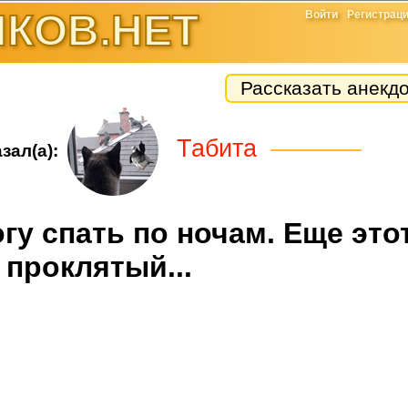
КОВ.НЕТ
Войти
Регистрац
Рассказать анекд
Табита
зал(а):
огу спать по ночам. Еще это
проклятый...