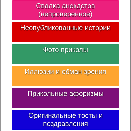
Свалка анекдотов
(непроверенное)
Неопубликованные истории
Фото приколы
Иллюзии и обман зрения
Прикольные афоризмы
Оригинальные тосты и
поздравления