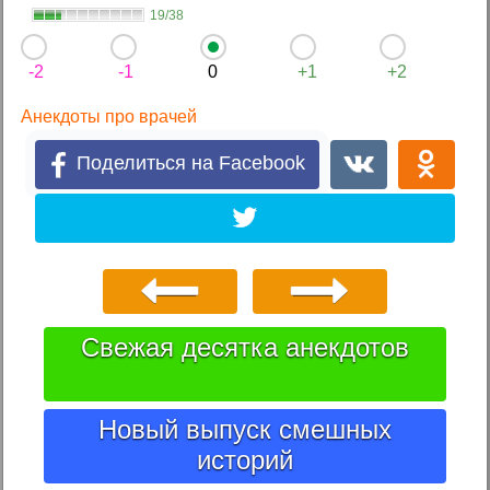
19/38
-2
-1
0
+1
+2
Анекдоты про врачей
Поделиться на Facebook
Свежая десятка анекдотов
Новый выпуск смешных
историй