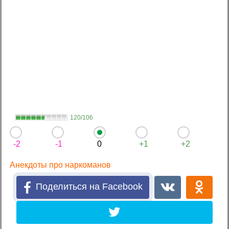
120/106
-2
-1
0
+1
+2
Анекдоты про наркоманов
Поделиться на Facebook