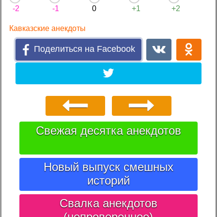
-2
-1
0
+1
+2
Кавказские анекдоты
Поделиться на Facebook
Свежая десятка анекдотов
Новый выпуск смешных
историй
Свалка анекдотов
(непроверенное)