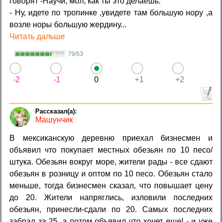
говорят -Научи, мол, как ты это делаешь.
- Ну, идете по тропинке ,увидете там большую нору ,а
возле норы большую жердину...
Читать дальше
79/53
-2
-1
0
+1
+2
Машунчик
В мексиканскую деревню приехал бизнесмен и
объявил что покупает местных обезьян по 10 песо/
штука. Обезьян вокруг море, жители рады - все сдают
обезьян в розницу и оптом по 10 песо. Обезьян стало
меньше, тогда бизнесмен сказал, что повышает цену
до 20. Жители напряглись, изловили последних
обезьян, принесли-сдали по 20. Самых последних
забрал за 25, а потом объявил что хочет еще! - и уже