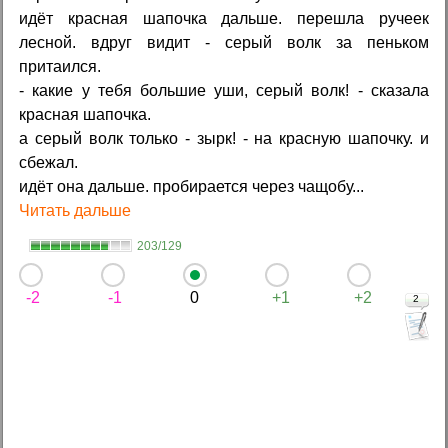
идёт красная шапочка дальше. перешла ручеек
лесной. вдруг видит - серый волк за пеньком
притаился.
- какие у тебя большие уши, серый волк! - сказала
красная шапочка.
а серый волк только - зырк! - на красную шапочку. и
сбежал.
идёт она дальше. пробирается через чащобу...
Читать дальше
203/129
-2
-1
0
+1
+2
2