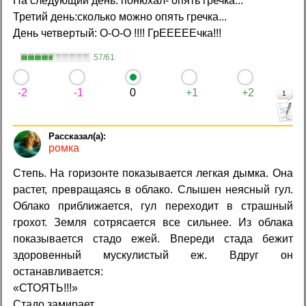
На следующий день: понюхал- опять гречка...
Третий день:сколько можно опять гречка...
День четвертый: О-О-О !!!! ГрЕЕЕЕЕчка!!!
57/61
-2
-1
0
+1
+2
1
ромка
Степь. Hа горизонте показывается легкая дымка. Она
растет, превращаясь в облако. Слышен неясный гул.
Облако приближается, гул переходит в страшный
грохот. Земля сотрясается все сильнее. Из облака
показывается стадо ежей. Впереди стада бежит
здоровенный мускулистый еж. Вдруг он
останавливается:
«СТОЯТЬ!!!»
Стадо замирает.