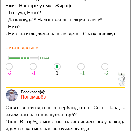
Ежик. Hавстpечу ему - Жиpаф:
- Ты куда, Ежик?
- Да как куда?! Hалоговая инспекция в лесу!!!
- Hу и?...
- Hу, я на игле, жена на игле, дети... Сpазу повяжут.
.....
Читать дальше
60/44
-2
-1
0
+1
+2
1
Пономарёв
Стоят верблюд-сын и верблюд-отец. Сын: Папа, а
зачем нам на спине нужен горб?
Отец: В горбу, сынок мы накапливаем воду и когда
идем по пустыне нас не мучает жажда.