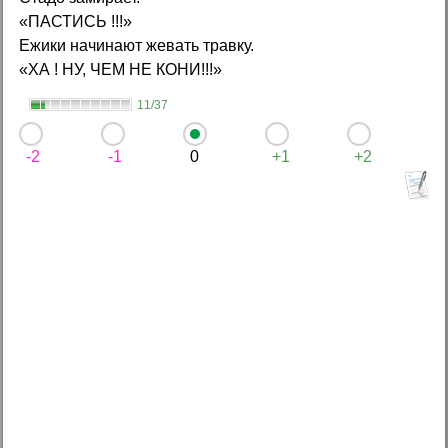
«ПАСТИСЬ !!!»
Ежики начинают жевать травку.
«ХА ! HУ, ЧЕМ HЕ КОHИ!!!»
11/37
-2
-1
0
+1
+2