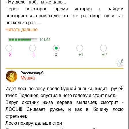
- Ну, дело твоё, ты же царь...
Через некоторое время история с зайцем
повторяется, происходит тот же разговор, ну и так
несколько раз.....
Читать дальше
101/65
-2
-1
0
+1
+2
Мушка
Идёт лось по лесу, после бурной пьянки, видит - ручей
течёт. Подошел, опустил в него голову и стоит пьёт...
Вдруг охотник из-за дерева вылазиет, смотрит -
ЛОСЬ!!! Снимает ружьё, и как в бочину лосю
стрельнет.
Лосю похеру, дальше стоит.