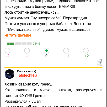
Перезарядил мужик ружьё, подошел поближе к лосю,
и как дуплетом в бошку лосю - БАБАХ!!!
Лось стоит не шелохнувшись...
Мужик думает: "ну нихера себе". Перезарядил...
Потом в ухо лосю в упор как бабахнет. Лось стоит.
- "Мистика какая-то" - думает мужик и сваливает...
Читать дальше
28/46
-2
-1
0
+1
+2
Tatulechkka
Хозяин сварил коту гречку.
Кот подошел к миске, понюхал, развернуся и
говорит:ФУУУ!!! Гречка...
Развернулся и ушел.