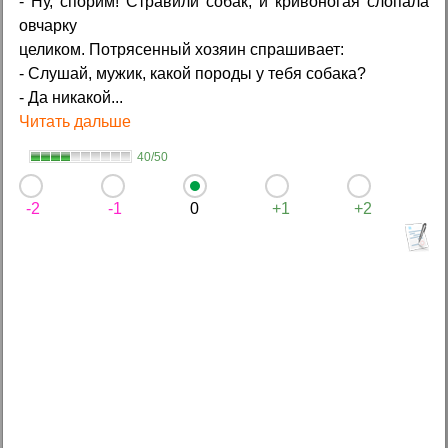
- Ну, спорим! Стравили собак, и кривоногая слопала
овчарку
целиком. Потрясенный хозяин спрашивает:
- Слушай, мужик, какой породы у тебя собака?
- Да никакой...
Читать дальше
40/50
-2
-1
0
+1
+2