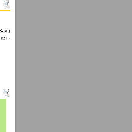
 Заяц
лся -