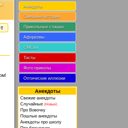
ия
Анекдоты
Смешные истории
от
Прикольные стишки
Афоризмы
СМСки
Тосты
Фото приколы
ом!
Оптические иллюзии
Анекдоты
Свежие анекдоты
Случайные
(Новые)
Про Вовочку
Пошлые анекдоты
Анекдоты про школу
Про блондинок