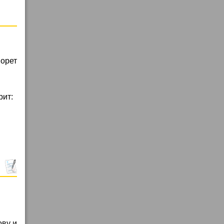
 орет
рит:
ову и