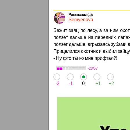
Semyenova
Бежит заяц по лесу, а за ним охо
ползёт дальше на передних лапах
ползет дальше, вгрызаясь зубами 
Прицелился охотник и выбил зайцу 
- Hу фто ты ко мне прифтал?!
-23/57
-2
-1
0
+1
+2