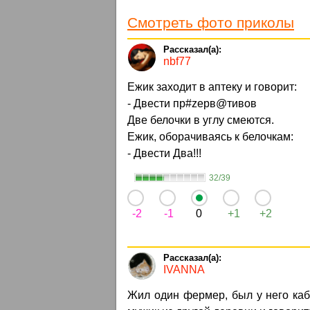
Смотреть фото приколы
nbf77
Ежик заходит в аптеку и говорит:
- Двести пp#zeрв@тивов
Две белочки в углу смеются.
Ежик, оборачиваясь к белочкам:
- Двести Два!!!
32/39
-2
-1
0
+1
+2
IVANNA
Жил один фермер, был у него каб