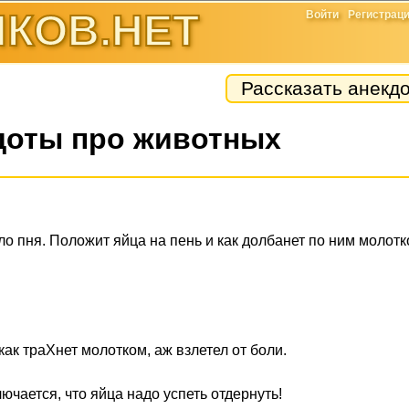
КОВ.НЕТ
Войти
Регистрац
Рассказать анекд
доты про животных
оло пня. Положит яйца на пень и как долбанет по ним молотк
как тpaXнет молотком, аж взлетел от боли.
лючается, что яйца надо успеть отдернуть!