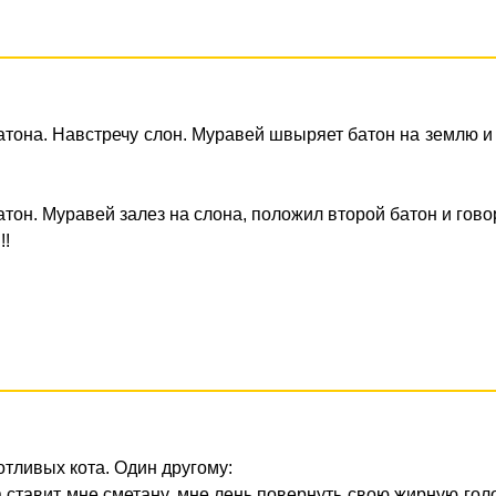
батона. Навстречу слон. Муравей швыряет батон на землю и
атон. Муравей залез на слона, положил второй батон и гово
!!
тливых кота. Один другому:
ка ставит мне сметану, мне лень повернуть свою жирную гол