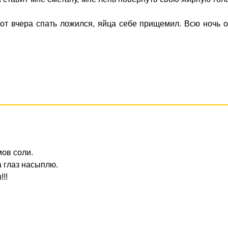
 вот вчера спать ложился, яйца себе прищемил. Всю ночь о
мов соли.
на глаз насыплю.
!!