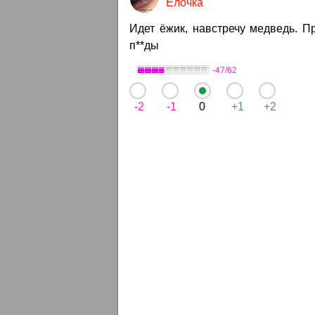
Елочка
Идет ёжик, навстречу медведь. П
п**ды
-47/62
-2
-1
0
+1
+2