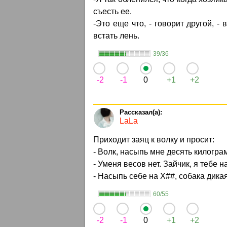
съесть ее.
-Это еще что, - говорит другой, -
встать лень.
39/36
-2
-1
0
+1
+2
LaLa
Приходит заяц к волку и просит:
- Волк, насыпь мне десять килогра
- Уменя весов нет. Зайчик, я тебе 
- Насыпь себе на Х##, собака дикая!
60/55
-2
-1
0
+1
+2