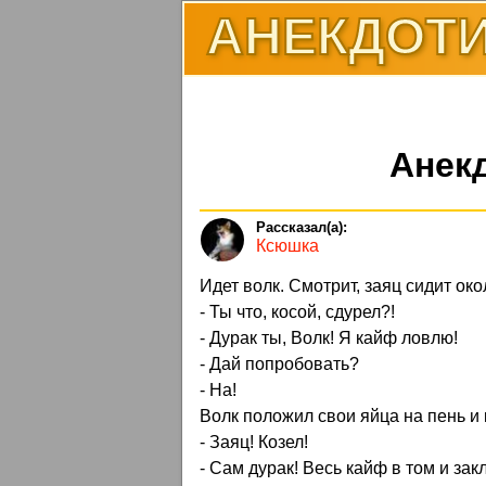
АНЕКДОТИ
Анек
Ксюшка
Идет волк. Смотрит, заяц сидит ок
- Ты что, косой, сдурел?!
- Дурак ты, Волк! Я кайф ловлю!
- Дай попробовать?
- На!
Волк положил свои яйца на пень и 
- Заяц! Козел!
- Сам дурак! Весь кайф в том и зак