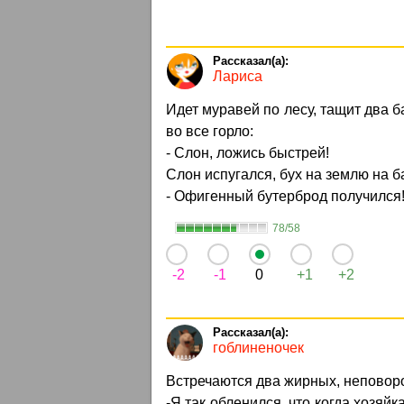
Лариса
Идет муравей по лесу, тащит два 
во все горло:
- Слон, ложись быстрей!
Слон испугался, бух на землю на б
- Офигенный бутерброд получился!
78/58
-2
-1
0
+1
+2
гоблиненочек
Встречаются два жирных, неповоро
-Я так обленился, что когда хозяй