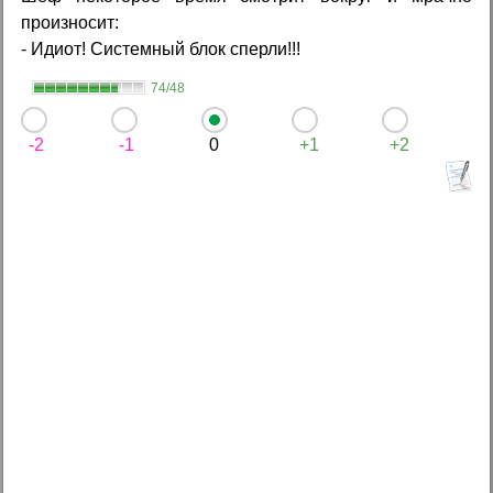
произносит:
- Идиот! Системный блок сперли!!!
74/48
-2
-1
0
+1
+2