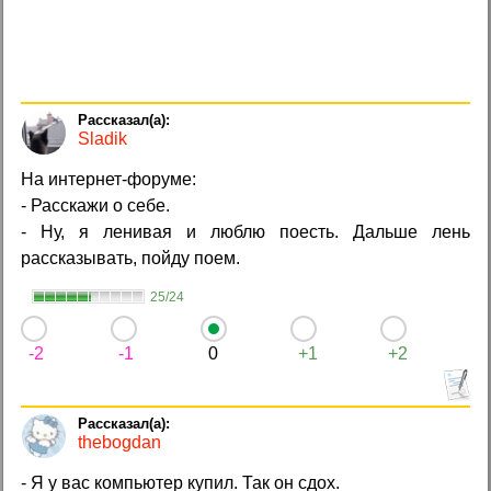
Sladik
На интернет-форуме:
- Расскажи о себе.
- Ну, я ленивая и люблю поесть. Дальше лень
рассказывать, пойду поем.
25/24
-2
-1
0
+1
+2
thebogdan
- Я у вас компьютер купил. Так он сдох.