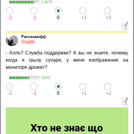
118/70
-2
-1
0
+1
+2
Sladik
- Алло? Служба поддержки? А вы не знаете, почему,
когда я грызу сухари, у меня изображение на
мониторе дрожит?
33/25
-2
-1
0
+1
+2