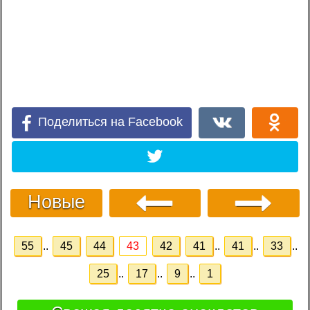
Поделиться на Facebook
Новые
55
..
45
44
43
42
41
..
41
..
33
..
25
..
17
..
9
..
1