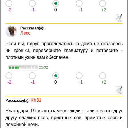
-2
-1
0
+1
+2
Лекс
Если вы, вдруг, проголодались, а дома не оказалось
ни крошки, переверните клавиатуру и потрясите -
плотный ужин вам обеспечен.
22/32
-2
-1
0
+1
+2
Kh31
Благодаря T9 и автозамене люди стали желать друг
другу сладких псов, приятных сов, примятых слов и
помойной ночи.