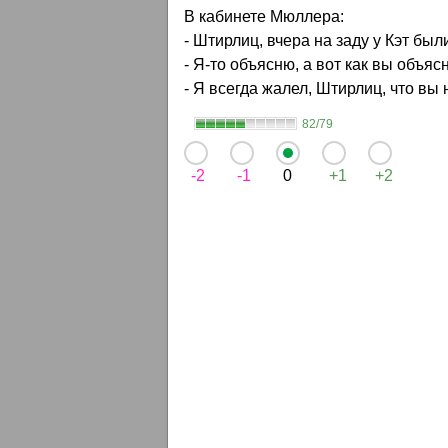
В кабинете Мюллера:
- Штирлиц, вчера на заду у Кэт бы
- Я-то объясню, а вот как вы объя
- Я всегда жалел, Штирлиц, что вы н
82/79
-2
-1
0
+1
+2