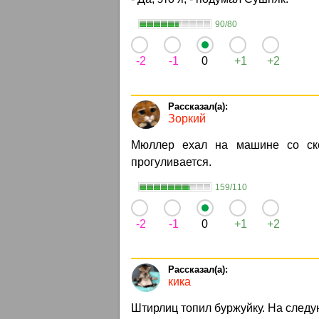
90/80
-2
-1
0
+1
+2
Зоркий
Мюллер ехал на машине со ско
прогуливается.
159/110
-2
-1
0
+1
+2
кика
Штирлиц топил буржуйку. На следу