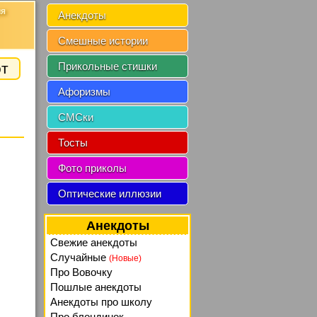
ия
Анекдоты
Смешные истории
от
Прикольные стишки
Афоризмы
СМСки
Тосты
Фото приколы
Оптические иллюзии
Анекдоты
Свежие анекдоты
Случайные
(Новые)
Про Вовочку
Пошлые анекдоты
Анекдоты про школу
Про блондинок