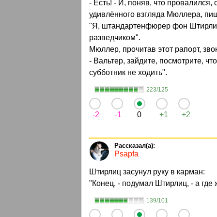
- Есть! - И, поняв, что провалился,
удивлённого взгляда Мюллера, пиш
"Я, штандартенфюрер фон Штирлиц
разведчиком".
Мюллер, прочитав этот рапорт, зво
- Вальтер, зайдите, посмотрите, ч
субботник не ходить".
223/125
-2
-1
0
+1
+2
Psapfa
Штирлиц засунул руку в карман:
"Конец, - подумал Штирлиц, - а где
139/101