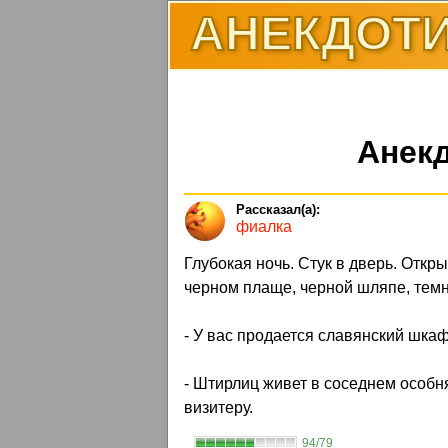
АНЕКДОТИ
Анек
фиалка
Глубокая ночь. Стук в дверь. Откр
черном плаще, черной шляпе, темн
- У вас продается славянский шка
- Штирлиц живет в соседнем особн
визитеру.
94/79