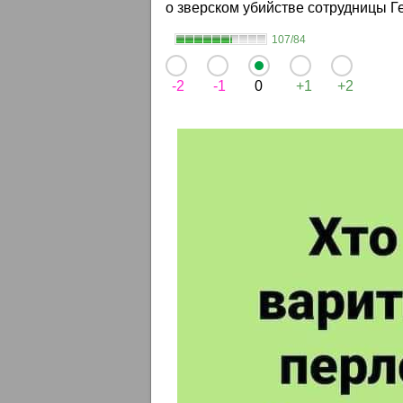
о зверском убийстве сотрудницы Г
107/84
-2
-1
0
+1
+2