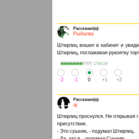
Рыбалка
Штирлиц вошел в кабинет и увиде
Штирлиц, поглаживая рукоятку тор
179/124
-2
-1
0
+1
+2
aj
Штирлиц проснулся. Не открывая гл
присутствие.
- Это сушняк, - подумал Штирлиц.
- Да, это я, - подумал Сушняк.