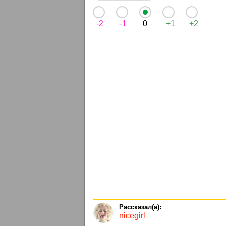
-2
-1
0
+1
+2
nicegirl