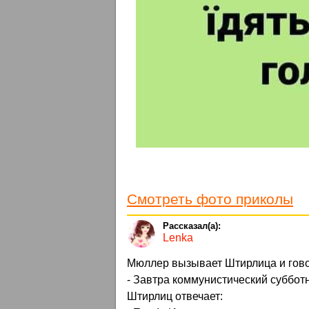
Смотреть фото приколы
Lenka
Мюллер вызывает Штирлица и гово
- Завтра коммунистический субботн
Штирлиц отвечает: