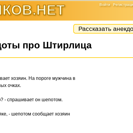
КОВ.НЕТ
Войти
Регистрац
Рассказать анекд
доты про Штирлица
ывает хозяин. На пороге мужчина в
ых очках.
ф? - спрашивает он шепотом.
яке, - шепотом сообщает хозяин