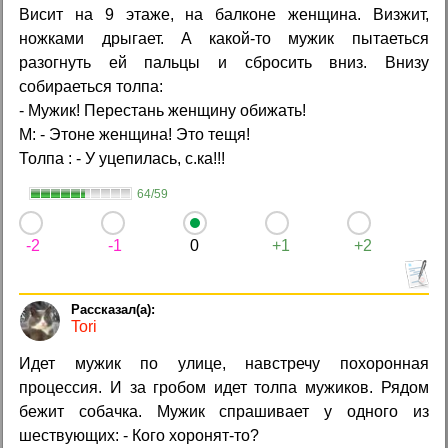
Висит на 9 этаже, на балконе женщина. Визжит,
ножками дрыгает. А какой-то мужик пытаеться
разогнуть ей пальцы и сбросить вниз. Внизу
собираеться толпа:
- Мужик! Перестань женщину обижать!
М: - Этоне женщина! Это тещя!
Толпа : - У уцепилась, с.ка!!!
64/59
-2
-1
0
+1
+2
Tori
Идет мужик по улице, навстречу похоронная
процессия. И за гробом идет толпа мужиков. Рядом
бежит собачка. Мужик спрашивает у одного из
шествующих: - Кого хоронят-то?