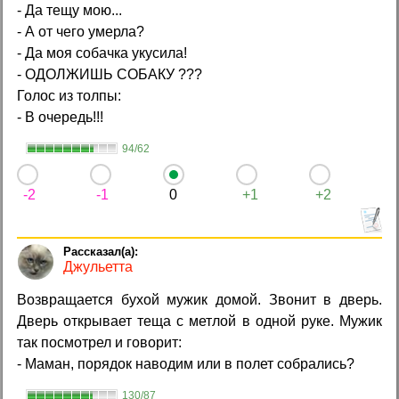
- Да тещу мою...
- А от чего умерла?
- Да моя собачка укусила!
- ОДОЛЖИШЬ СОБАКУ ???
Голос из толпы:
- В очередь!!!
94/62
-2
-1
0
+1
+2
Джульетта
Возврaщается бухой мужик домой. Звонит в дверь.
Дверь открывает теща с метлой в одной руке. Мужик
так посмотрел и говорит:
- Маман, порядок наводим или в полет собрались?
130/87