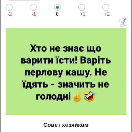
-2
-1
0
+1
+2
Совет хозяйкам