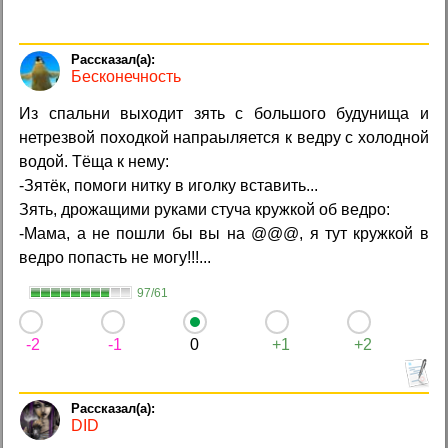
Бесконечность
Из спальни выходит зять с большого будунища и
нетрезвой походкой напраыляется к ведру с холодной
водой. Тёща к нему:
-Зятёк, помоги нитку в иголку вставить...
Зять, дрожащими руками стуча кружкой об ведро:
-Мама, а не пошли бы вы на @@@, я тут кружкой в
ведро попасть не могу!!!...
97/61
-2
-1
0
+1
+2
DID