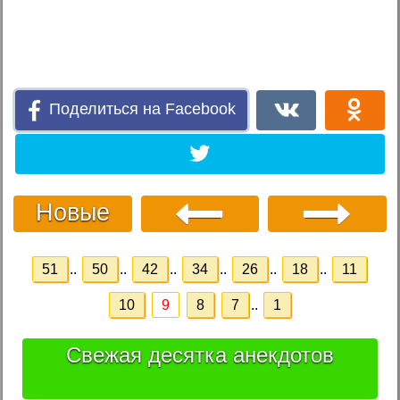
Поделиться на Facebook
Новые
51
..
50
..
42
..
34
..
26
..
18
..
11
10
9
8
7
..
1
Свежая десятка анекдотов