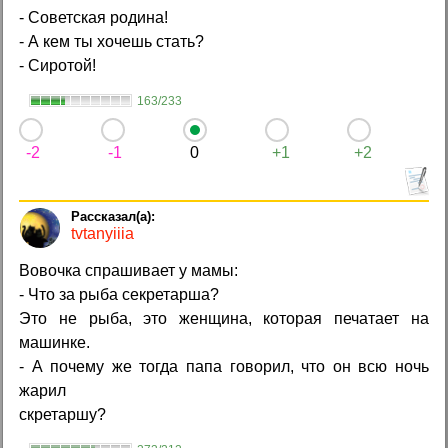
- Советская родина!
- А кем ты хочешь стать?
- Сиротой!
163/233
-2
-1
0
+1
+2
tvtanyiiia
Вовочка спрашивает у мамы:
- Что за рыба секретарша?
Это не рыба, это женщина, которая печатает на
машинке.
- А почему же тогда папа говорил, что он всю ночь
жарил
скретаршу?