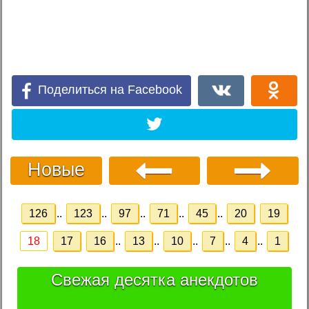
Поделиться на Facebook
Новые
126
..
123
..
97
..
71
..
45
..
20
19
18
17
16
..
13
..
10
..
7
..
4
..
1
Свежая десятка анекдотов