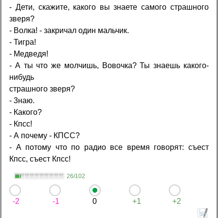
- Дети, скажите, какого вы знаете самого страшного
зверя?
- Волка! - закричал один мальчик.
- Тигра!
- Медведя!
- А ты что же молчишь, Вовочка? Ты знаешь какого-
нибудь
страшного зверя?
- 3наю.
- Какого?
- Кпсс!
- А почему - КПСС?
- А потому что по радио все время говорят: съест
Кпсс, съест Кпсс!
26/102
-2
-1
0
+1
+2