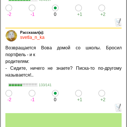
-2
-1
0
+1
+2
svetla_n_ka
Возвращается Вова домой со школы. Бросил
портфель - и к
родителям:
- Сидите, ничего не знаете? Писка-то по-другому
называется!..
133/141
-2
-1
0
+1
+2