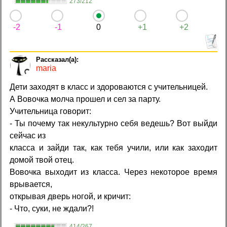
273/212
-2
-1
0
+1
+2
maria
Дети заходят в класс и здороваются с учительницей.
А Вовочка молча прошел и сел за парту.
Учительница говорит:
- Ты почему так некультурно себя ведешь? Вот выйди
сейчас из
класса и зайди так, как тебя учили, или как заходит
домой твой отец.
Вовочка выходит из класса. Через некоторое время
врывается,
открывая дверь ногой, и кричит:
- Что, суки, не ждали?!
414/267