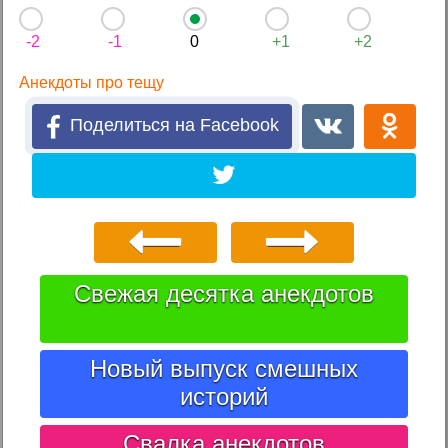
-2
-1
0
+1
+2
Анекдоты про тещу
Поделиться на Facebook
Свежая десятка анекдотов
Новый выпуск смешных
историй
Свалка анекдотов