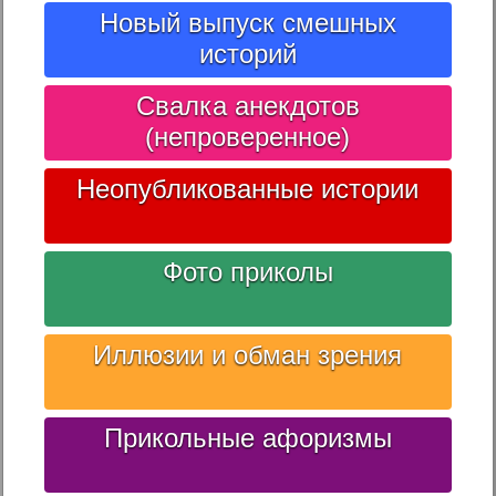
Новый выпуск смешных
историй
Свалка анекдотов
(непроверенное)
Неопубликованные истории
Фото приколы
Иллюзии и обман зрения
Прикольные афоризмы