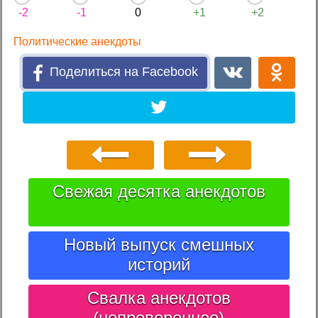
-2
-1
0
+1
+2
Политические анекдоты
Поделиться на Facebook
Свежая десятка анекдотов
Новый выпуск смешных
историй
Свалка анекдотов
(непроверенное)