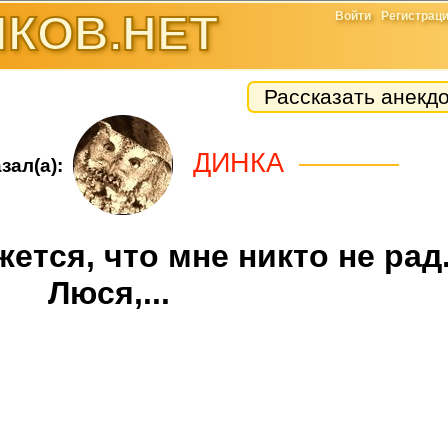
КОВ.НЕТ
Войти
Регистрац
Рассказать анекд
ДИНКА
зал(а):
жется, что мне никто не рад.
Люся,...