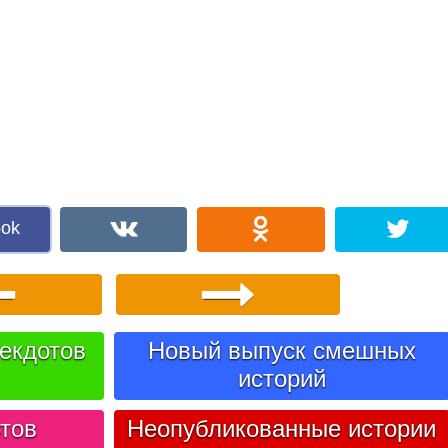
ook
екдотов
Новый выпуск смешных
историй
тов
Неопубликованные истории