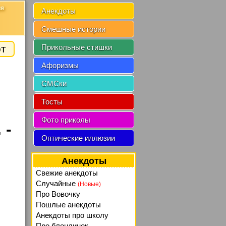
ия
Анекдоты
Смешные истории
от
Прикольные стишки
Афоризмы
СМСки
Тосты
Фото приколы
 -
Оптические иллюзии
Анекдоты
Свежие анекдоты
Случайные
(Новые)
Про Вовочку
Пошлые анекдоты
Анекдоты про школу
Про блондинок