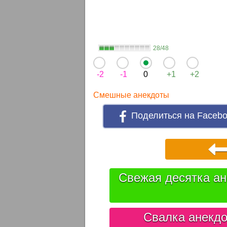
28/48
-2
-1
0
+1
+2
Смешные анекдоты
Поделиться на Faceb
Свежая десятка ан
Свалка анекдо