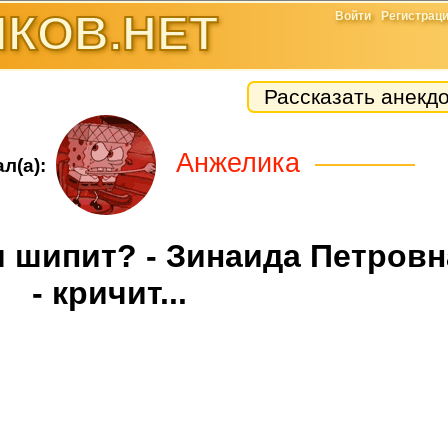
КОВ.НЕТ
Войти
Регистрац
Рассказать анекд
Анжелика
л(а):
ея шипит? - Зинаида Петровн
- кричит...