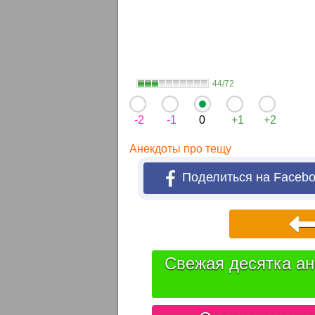
44/72
-2
-1
0
+1
+2
Анекдоты про тещу
Поделиться на Faceb
Свежая десятка ан