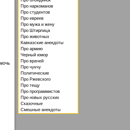
Про наркоманов
Про студентов
Про евреев
Про мужа и жену
Про Штирлица
Про животных
Кавказские анекдоты
Про армию
Черный юмор
Про врачей
омочь
Про чукчу
Политические
Про Ржевского
Про тещу
Про программистов
Про новых русских
Сказочные
Смешные анекдоты