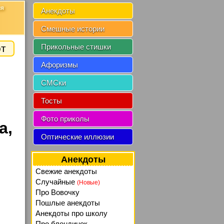
ия
Анекдоты
Смешные истории
от
Прикольные стишки
Афоризмы
СМСки
Тосты
Фото приколы
а,
Оптические иллюзии
Анекдоты
Свежие анекдоты
Случайные
(Новые)
Про Вовочку
Пошлые анекдоты
Анекдоты про школу
Про блондинок