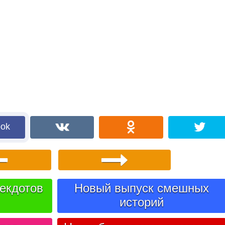
ook
екдотов
Новый выпуск смешных
историй