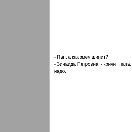
- Пап, а как змея шипит?
- Зинаида Петровна, - кричит папа
надо.