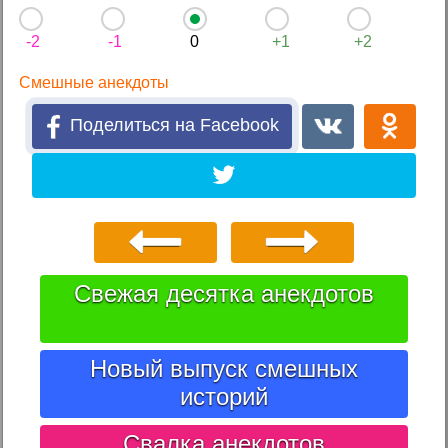
-2
-1
0
+1
+2
Смешные анекдоты
Поделиться на Facebook
Свежая десятка анекдотов
Новый выпуск смешных
историй
Свалка анекдотов