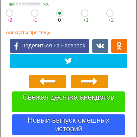
7/26
-2
-1
0
+1
+2
Анекдоты про тещу
Поделиться на Facebook
Свежая десятка анекдотов
Новый выпуск смешных
историй