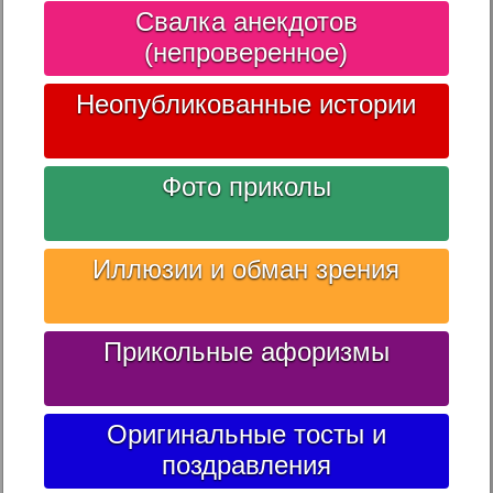
Свалка анекдотов
(непроверенное)
Неопубликованные истории
Фото приколы
Иллюзии и обман зрения
Прикольные афоризмы
Оригинальные тосты и
поздравления