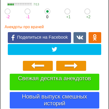
7/13
-2
-1
0
+1
+2
Анекдоты про врачей
Поделиться на Facebook
Свежая десятка анекдотов
Новый выпуск смешных
историй