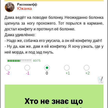
Южанка
Дама ведёт на поводке болонку. Неожиданно болонка
цапнула за ногу прохожего. Тот порылся в кармане,
достал конфету и протянул её болонке.
Дама удивлённо:
- Надо же, собачка его укусила, а он ей конфетку даёт!
- Ну да, как же, дам я ей конфетку. Я хочу узнать, где у
неё морда, и под зад пнуть.
80/75
-2
-1
0
+1
+2