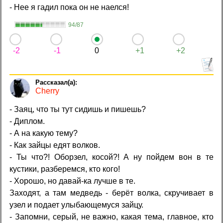
- Нее я гадил пока он не наелся!
94/87
-2
-1
0
+1
+2
Cherry
- Заяц, что ты тут сидишь и пишешь?
- Диплом.
- А на какую тему?
- Как зайцы едят волков.
- Ты что?! Оборзел, косой?! А ну пойдем вон в те
кустики, разберемся, кто кого!
- Хорошо, но давай-ка лучше в те.
Заходят, а там медведь - берёт волка, скручивает в
узел и подает улыбающемуся зайцу.
- Запомни, серый, не важно, какая тема, главное, кто