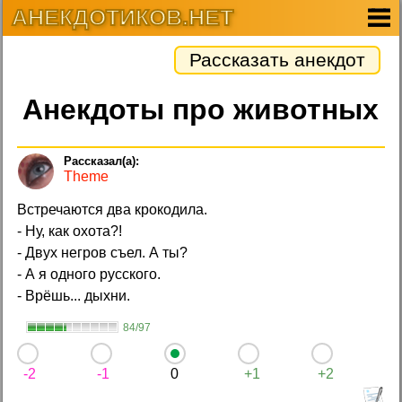
АНЕКДОТИКОВ.НЕТ
Рассказать анекдот
Анекдоты про животных
Theme
Встречаются два крокодила.
- Ну, как охота?!
- Двух негров съел. А ты?
- А я одного русского.
- Врёшь... дыхни.
84/97
-2
-1
0
+1
+2