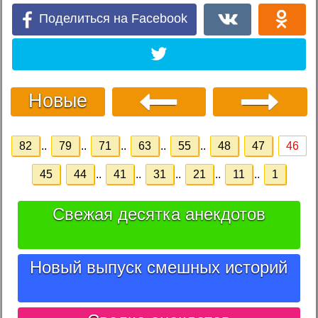
Поделиться на Facebook
Новые
82
..
79
..
71
..
63
..
55
..
48
47
46
45
44
..
41
..
31
..
21
..
11
..
1
Свежая десятка анекдотов
Новый выпуск смешных историй