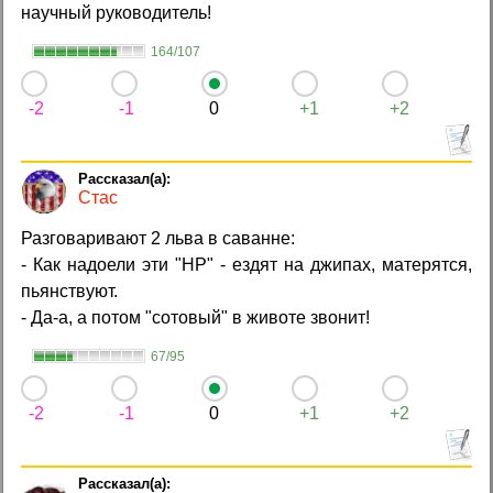
научный руководитель!
164/107
-2
-1
0
+1
+2
Стас
Разговаривают 2 льва в саванне:
- Как надоели эти "НР" - ездят на джипах, матерятся,
пьянствуют.
- Да-а, а потом "сотовый" в животе звонит!
67/95
-2
-1
0
+1
+2