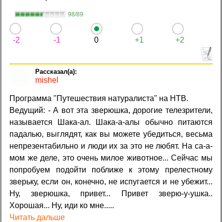
98/89
-2
-1
0
+1
+2
mishel
Программа "Путешествия натуралиста" на НТВ.
Ведущий: - А вот эта зверюшка, дорогие телезрители,
называется Шака-ал. Шака-а-алы обычно питаются
падалью, выглядят, как вы можете убедиться, весьма
непрезентабильно и люди их за это не любят. На са-а-
мом же деле, это очень милое животное... Сейчас мы
попробуем подойти поближе к этому прелестному
зверьку, если он, конечно, не испугается и не убежит...
Ну, зверюшка, привет... Привет зверю-у-ушка..
Хорошая... Ну, иди ко мне.....
Читать дальше