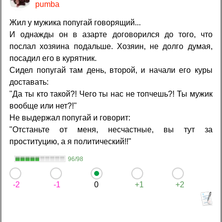
pumba
Жил у мужика попугай говорящий...
И однажды он в азарте договорился до того, что
послал хозяина подальше. Хозяин, не долго думая,
посадил его в курятник.
Сидел попугай там день, второй, и начали его куры
доставать:
"Да ты кто такой?! Чего ты нас не топчешь?! Ты мужик
вообще или нет?!"
Не выдержал попугай и говорит:
"Отстаньте от меня, несчастные, вы тут за
проституцию, а я политический!!"
96/98
-2
-1
0
+1
+2