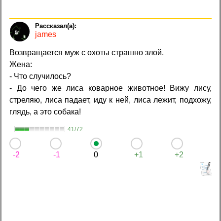
james
Возвращается муж с охоты страшно злой.
Жена:
- Что случилось?
- До чего же лиса коварное животное! Вижу лису,
стреляю, лиса падает, иду к ней, лиса лежит, подхожу,
глядь, а это собака!
41/72
-2
-1
0
+1
+2