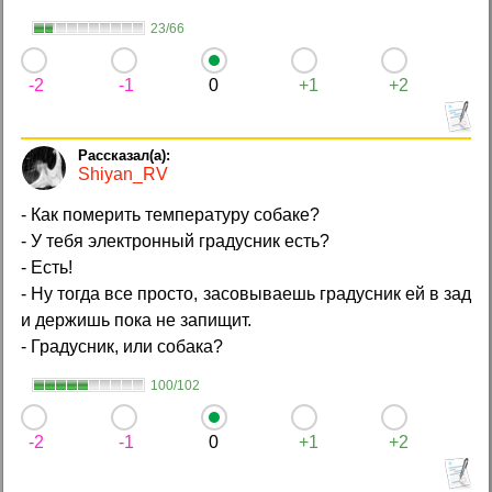
23/66
-2
-1
0
+1
+2
Shiyan_RV
- Как померить температуру собаке?
- У тебя электронный градусник есть?
- Есть!
- Ну тогда все просто, засовываешь градусник ей в зад
и держишь пока не запищит.
- Градусник, или собака?
100/102
-2
-1
0
+1
+2