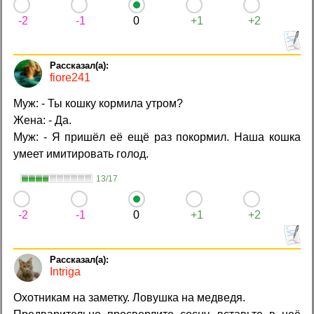
-2
-1
0
+1
+2
fiore241
Муж: - Ты кошку кормила утром?
Жена: - Да.
Муж: - Я пришёл её ещё раз покормил. Наша кошка
умеет имитировать голод.
13/17
-2
-1
0
+1
+2
Intriga
Охотникам на заметку. Ловушка на медведя.