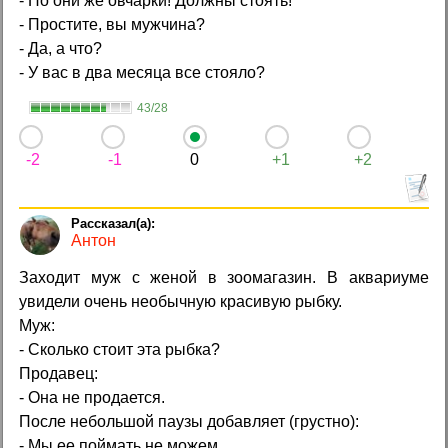
- Но они же овчарки! Должны стоять!
- Простите, вы мужчина?
- Да, а что?
- У вас в два месяца все стояло?
43/28
-2
-1
0
+1
+2
Антон
Заходит муж с женой в зоомагазин. В аквариуме
увидели очень необычную красивую рыбку.
Муж:
- Сколько стоит эта рыбка?
Продавец:
- Она не продается.
После небольшой паузы добавляет (грустно):
- Мы ее поймать не можем..