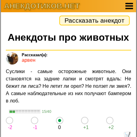
АНЕКДОТИКОВ.НЕТ
Рассказать анекдот
Анекдоты про животных
арвен
Суслики - самые осторожные животные. Они
становятся на задние лапки и смотрят вдаль: Не
бежит ли лиса? Не летит ли орел? Не ползет ли змея?.
А самые наблюдательные из них получают бампером
в лоб.
15/40
-2
-1
0
+1
+2