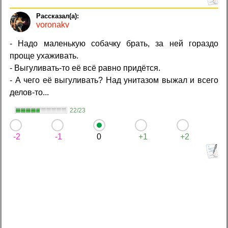
voronakv
- Надо маленькую собачку брать, за ней гораздо
проще ухаживать.
- Выгуливать-то её всё равно придётся.
- А чего её выгуливать? Над унитазом выжал и всего
делов-то...
22/23
-2
-1
0
+1
+2