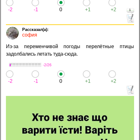
-2
-1
0
+1
+2
1
софия
Из-за переменчивой погоды перелётные птицы
задолбались летать туда-сюда.
-2/26
-2
-1
0
+1
+2