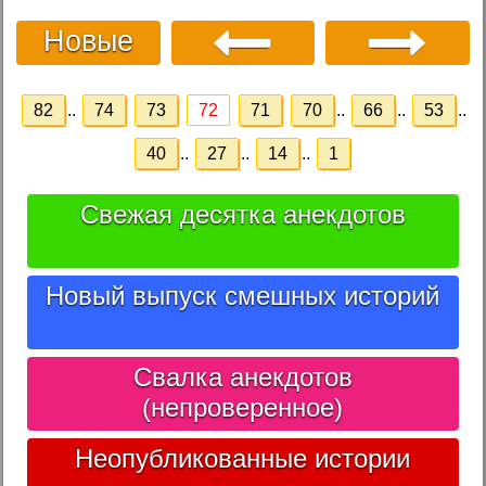
Новые
82
..
74
73
72
71
70
..
66
..
53
..
40
..
27
..
14
..
1
Свежая десятка анекдотов
Новый выпуск смешных историй
Свалка анекдотов
(непроверенное)
Неопубликованные истории