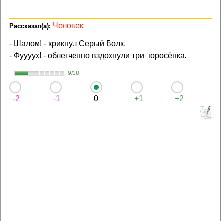
Человек
- Шалом! - крикнул Серый Волк.
- Фуууух! - облегченно вздохнули три поросёнка.
9/18
-2
-1
0
+1
+2