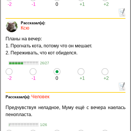
-2
-1
0
+1
+2
Ксю
Планы на вечер:
1. Прогнать кота, потому что он мешает.
2. Переживать, что кот обиделся.
26/27
-2
-1
0
+1
+2
Человек
Предчувствуя неладное, Муму ещё с вечера наелась
пенопласта.
1/26