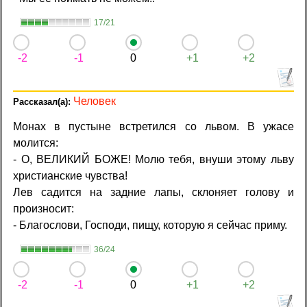
17/21
-2
-1
0
+1
+2
Человек
Монах в пустыне встретился со львом. В ужасе
молится:
- О, ВЕЛИКИЙ БОЖЕ! Молю тебя, внуши этому льву
христианские чувства!
Лев садится на задние лапы, склоняет голову и
произносит:
- Благослови, Господи, пищу, которую я сейчас приму.
36/24
-2
-1
0
+1
+2