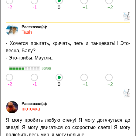
-2
-1
0
+1
+2
Tash
- Хочется прыгать, кричать, петь и танцевать!!! Это-
весна, Балу?
- Это-грибы, Маугли...
96/96
-2
-1
0
+1
+2
нюточка
Я могу пробить любую стену! Я могу дотянуться до
звезд! Я могу двигаться со скоростью света! Я могу
полюбить весь мир, я могу больше...