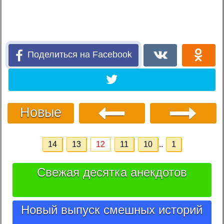
Поделиться на Facebook
Новые
14
13
12
11
10
..
1
Свежая десятка анекдотов
Новый выпуск смешных историй