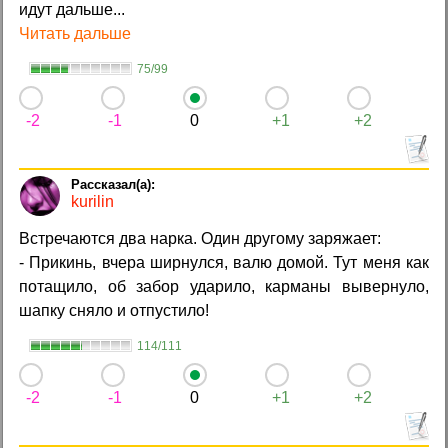
идут дальше...
Читать дальше
75/99
-2
-1
0
+1
+2
kurilin
Встречаются два нарка. Один другому заряжает:
- Прикинь, вчера ширнулся, валю домой. Тут меня как
потащило, об забор ударило, карманы вывернуло,
шапку сняло и отпустило!
114/111
-2
-1
0
+1
+2