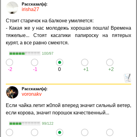
irisha27
Стоит старичок на балконе умиляется:
- Какая же у нас молодежь хорошая пошла! Времена
тяжелые... Стоят касатики папироску на пятерых
курят, а все равно смеются.
100/97
-2
-1
0
+1
+2
voronakv
Если чайка летит ж0пой вперед значит сильный ветер,
если корова, значит порошок качественный...
99/122