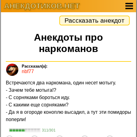
АНЕКДОТИКОВ.НЕТ
Рассказать анекдот
Анекдоты про
наркоманов
nbf77
Встречаются два наркомана, один несет мотыгу.
- Зачем тебе мотыга!?
- С сорняками бороться иду.
- С какими еще сорняками?
- Да я в огороде коноплю высадил, а тут эти помидоры
поперли!
311/301