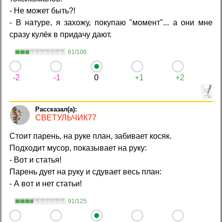
- Не может быть?!
- В натуре, я захожу, покупаю "момент"... а они мне
сразу кулёк в придачу дают.
61/106
-2
-1
0
+1
+2
СВЕТУЛЬЧИК77
Стоит парень, на руке план, забивает косяк.
Подходит мусор, показывает на руку:
- Вот и статья!
Парень дует на руку и сдувает весь план:
- А вот и нет статьи!
91/125