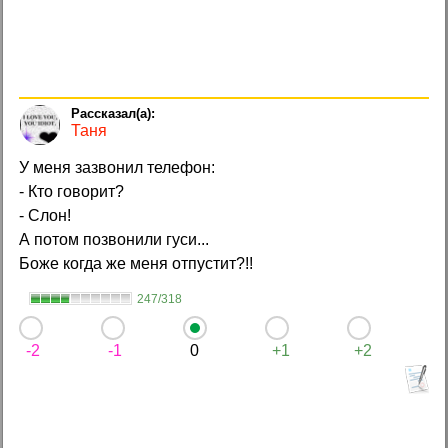
Таня
У меня зазвонил телефон:
- Кто говорит?
- Слон!
А потом позвонили гуси...
Боже когда же меня отпустит?!!
247/318
-2
-1
0
+1
+2