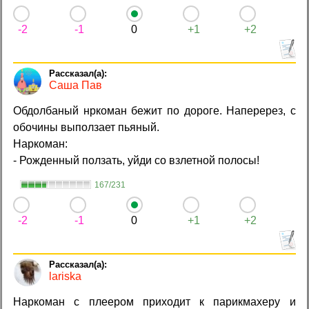
-2
-1
0
+1
+2
Caша Пав
Обдолбаный нркоман бежит по дороге. Наперерез, с
обочины выползает пьяный.
Наркоман:
- Рожденный ползать, уйди со взлетной полосы!
167/231
-2
-1
0
+1
+2
lariska
Наркоман с плеером приходит к парикмахеру и