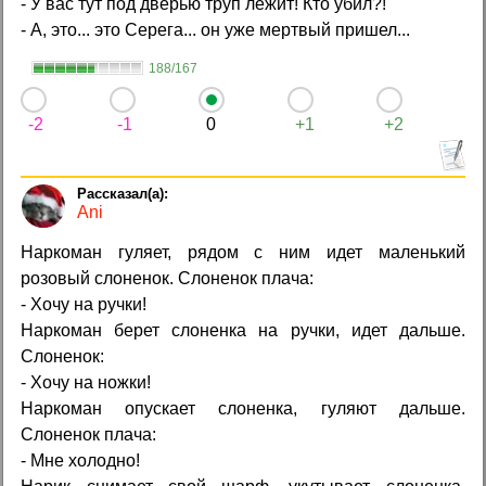
- У вас тут под дверью труп лежит! Кто убил?!
- А, это... это Серега... он уже мертвый пришел...
188/167
-2
-1
0
+1
+2
Ani
Наркоман гуляет, рядом с ним идет маленький
розовый слоненок. Слоненок плача:
- Хочу на ручки!
Наркоман берет слоненка на ручки, идет дальше.
Слоненок:
- Хочу на ножки!
Наркоман опускает слоненка, гуляют дальше.
Слоненок плача:
- Мне холодно!