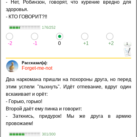
- Нет, Робинзон, говорят, что курение вредно для
здоровья.
- КТО ГОВОРИТ?!!
176/252
-2
-1
0
+1
+2
1
Forget-me-not
Два наркомана пришли на похороны друга, но перед
этим успели "пыхнуть". Идёт отпевание, вдруг один
вскакивает и орёт:
- Горько, горько!
Второй даёт ему пинка и говорит:
- Заткнись, придурок! Мы же друга в армию
провожаем!
301/300