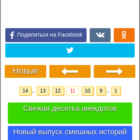
Поделиться на Facebook
Новые
14
..
13
12
11
10
9
..
1
Свежая десятка анекдотов
Новый выпуск смешных историй