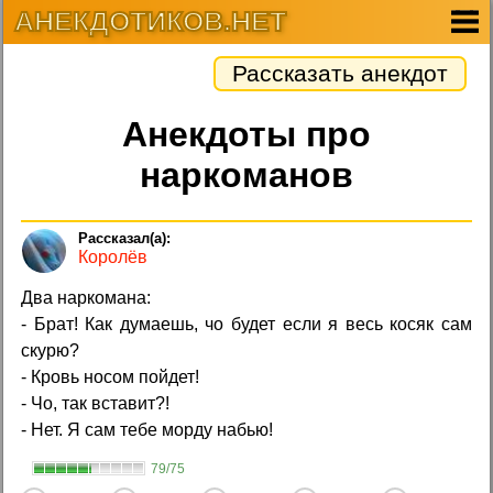
АНЕКДОТИКОВ.НЕТ
Рассказать анекдот
Анекдоты про
наркоманов
Королёв
Два наркомана:
- Брат! Как думаешь, чо будет если я весь косяк сам
скурю?
- Кровь носом пойдет!
- Чо, так вставит?!
- Нет. Я сам тебе морду набью!
79/75