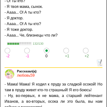
- О! Ты кто?
- Я твоя мама, сынок.
- Аааа... О! А ты кто?
- Я доктор.
- Аааа... О! А ты кто?
- Я тоже доктор.
- Аааа... Че, близнецы что ли?
132/130
-2
-1
0
+1
+2
любовь59
- Мама! Мама! Я ходил к пруду за сладкой осокой! Но
там в пруду живет кто-то страшный! Я его боюсь!
- Ну, во-первых, я не мама, а старший лейтенант
Иванов, а во-вторых, осока ли это была, вы нам