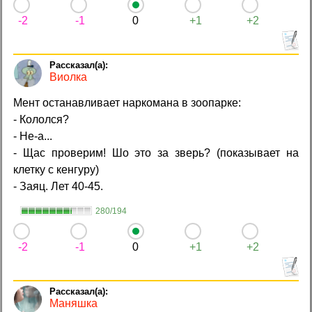
-2
-1
0
+1
+2
Виолка
Мент останавливает наркомана в зоопарке:
- Кололся?
- Не-а...
- Щас проверим! Шо это за зверь? (показывает на
клетку с кенгуру)
- Заяц. Лет 40-45.
280/194
-2
-1
0
+1
+2
Маняшка