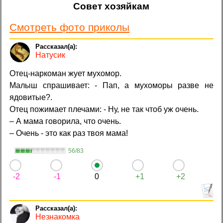
Совет хозяйкам
Смотреть фото приколы
Натусик
Отец-наркоман жует мухомор.
Малыш спрашивает: - Пап, а мухоморы разве не
ядовитые?.
Отец пожимает плечами: - Ну, не так чтоб уж очень.
– А мама говорила, что очень.
– Очень - это как раз твоя мама!
56/83
-2
-1
0
+1
+2
Незнакомка