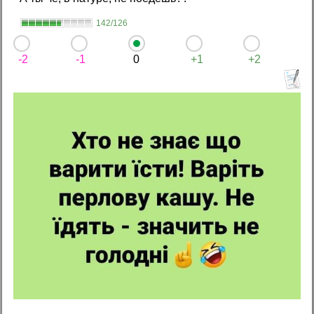
142/126
-2
-1
0
+1
+2