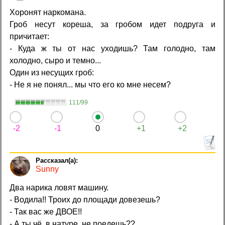
Хоронят наркомана.
Гроб несут кореша, за гробом идет подруга и
причитает:
- Куда ж ты от нас уходишь? Там голодно, там
холодно, сыро и темно...
Один из несущих гроб:
- Не я не понял... мы что его ко мне несем?
111/99
-2
-1
0
+1
+2
Sunny
Два нарика ловят машину.
- Водила!! Троих до площади довезешь?
- Так вас же ДВОЕ!!
- А ты чё, в натуре, не поедешь??