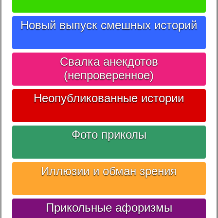
Новый выпуск смешных историй
Свалка анекдотов
(непроверенное)
Неопубликованные истории
Фото приколы
Иллюзии и обман зрения
Прикольные афоризмы