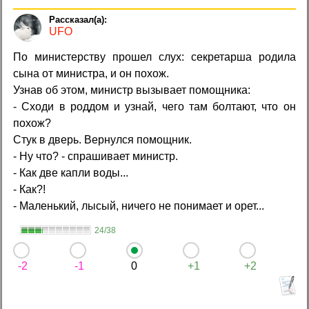
UFO
По министерству прошел слух: секретарша родила
сына от министра, и он похож.
Узнав об этом, министр вызывает помощника:
- Сходи в роддом и узнай, чего там болтают, что он
похож?
Стук в дверь. Вернулся помощник.
- Ну что? - спрашивает министр.
- Как две капли воды...
- Как?!
- Маленький, лысый, ничего не понимает и орет...
24/38
-2
-1
0
+1
+2