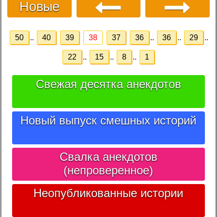
Новые
50
..
40
39
38
37
36
..
36
..
29
..
22
..
15
..
8
..
1
Свежая десятка анекдотов
Новый выпуск смешных историй
Свалка анекдотов
(непроверенное)
Неопубликованные истории