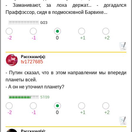
- Заманивают, за лоха держат... - догадался
Праффэссор, сидя в подмосковной Барвихе...
0/23
-2
-1
0
+1
+2
tv1727685
- Путин сказал, что в этом направлении мы впереди
планеты всей.
- А он не уточнил планету?
57/39
-2
-1
0
+1
+2