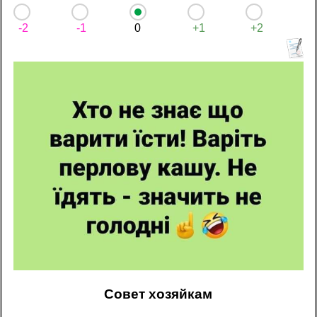
-2
-1
0
+1
+2
Совет хозяйкам