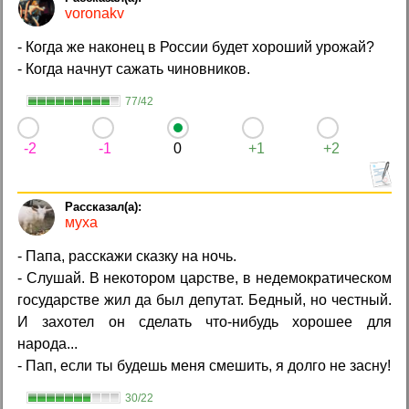
voronakv
- Когда же наконец в России будет хороший урожай?
- Когда начнут сажать чиновников.
77/42
-2
-1
0
+1
+2
муха
- Папа, расскажи сказку на ночь.
- Слушай. В некотором царстве, в недемократическом
государстве жил да был депутат. Бедный, но честный.
И захотел он сделать что-нибудь хорошее для
народа...
- Пап, если ты будешь меня смешить, я долго не засну!
30/22