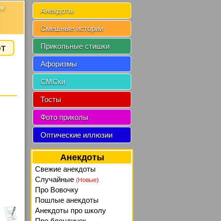
ия
Анекдоты
Смешные истории
от
Прикольные стишки
Афоризмы
СМСки
Тосты
Фото приколы
Оптические иллюзии
Анекдоты
Свежие анекдоты
Случайные
(Новые)
Про Вовочку
Пошлые анекдоты
Анекдоты про школу
Про блондинок