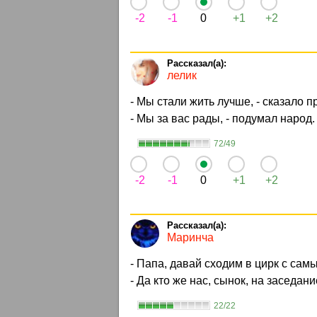
-2
-1
0
+1
+2
лелик
- Мы стали жить лучше, - сказало п
- Мы за вас рады, - подумал народ.
72/49
-2
-1
0
+1
+2
Маринча
- Папа, давай сходим в цирк с са
- Да кто же нас, сынок, на заседани
22/22