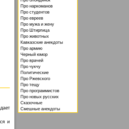
Про наркоманов
Про студентов
Про евреев
Про мужа и жену
Про Штирлица
Про животных
Кавказские анекдоты
Про армию
Черный юмор
Про врачей
Про чукчу
Политические
Про Ржевского
Про тещу
Про программистов
Про новых русских
Сказочные
идает
Смешные анекдоты
ся и