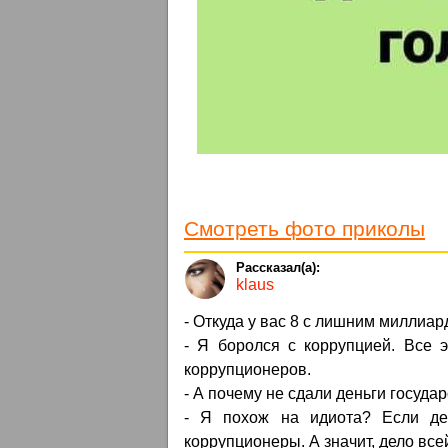
Смотреть фото приколы
klaus
- Откуда у вас 8 с лишним миллиар
- Я боролся с коррупцией. Все 
коррупционеров.
- А почему не сдали деньги госуда
- Я похож на идиота? Если де
коррупционеры. А значит, дело всей