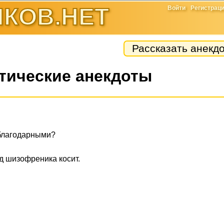
КОВ.НЕТ
Войти
Регистрац
Рассказать анекд
тические анекдоты
еблагодарными?
д шизофреника косит.