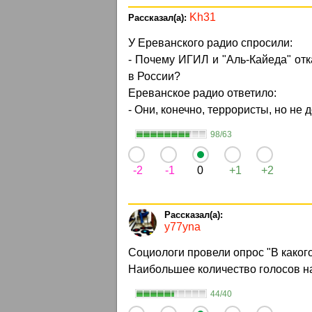
Kh31
У Ереванского радио спросили:
- Почему ИГИЛ и "Аль-Кайеда" отк
в России?
Ереванское радио ответило:
- Они, конечно, террористы, но не 
98/63
-2
-1
0
+1
+2
y77yna
Социологи провели опрос "В каког
Наибольшее количество голосов на
44/40