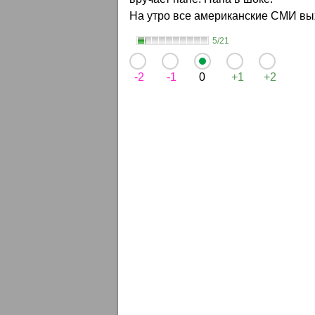
На утро все американские СМИ вых
5/21
-2
-1
0
+1
+2