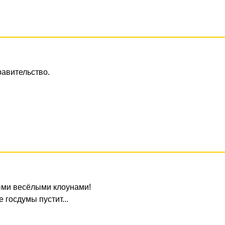
равительство.
мыми весёлыми клоунами!
е госдумы пустит...