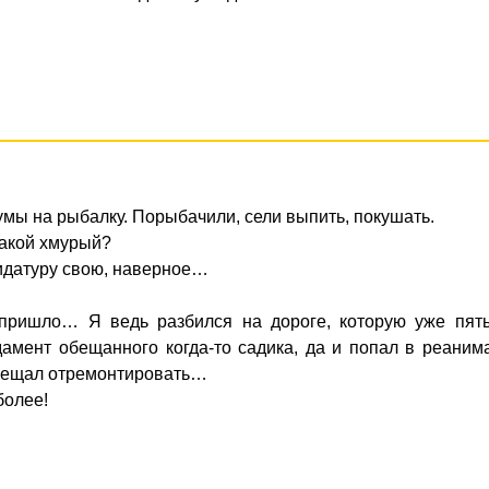
умы на рыбалку. Порыбачили, сели выпить, покушать.
такой хмурый?
дидатуру свою, наверное…
пришло… Я ведь разбился на дороге, которую уже пять
амент обещанного когда-то садика, да и попал в реани
обещал отремонтировать…
более!