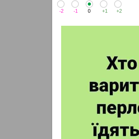
-2
-1
0
+1
+2