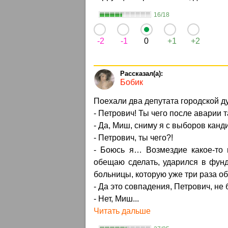
16/18
-2
-1
0
+1
+2
Бобик
Поехали два депутата городской д
- Петрович! Ты чего после аварии 
- Да, Миш, сниму я с выборов кан
- Петрович, ты чего?!
- Боюсь я… Возмездие какое-то 
обещаю сделать, ударился в фунд
больницы, которую уже три раза 
- Да это совпадения, Петрович, не 
- Нет, Миш...
Читать дальше