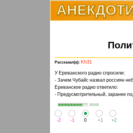
АНЕКДОТИ
Поли
Kh31
У Ереванского радио спросили:
- Зачем Чубайс назвал россиян н
Ереванское радио ответило:
- Предусмотрительный, заранее по
80/48
-2
-1
0
+1
+2