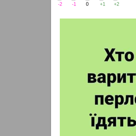
-2
-1
0
+1
+2