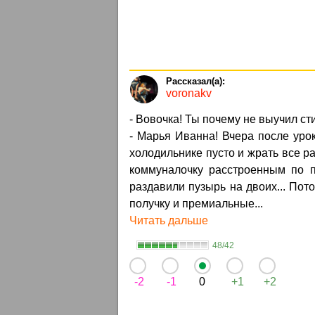
voronakv
- Вовочка! Ты почему не выучил с
- Марья Иванна! Вчера после уроко
холодильнике пусто и жрать все р
коммуналочку расстроенным по п
раздавили пузырь на двоих... Пот
получку и премиальные...
Читать дальше
48/42
-2
-1
0
+1
+2