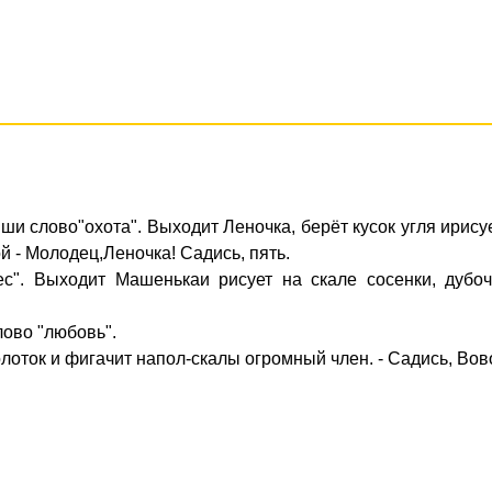
иши слово"охота". Выходит Леночка, берёт кусок угля ирису
й - Молодец,Леночка! Садись, пять.
с". Выходит Машенькаи рисует на скале сосенки, дубочк
лово "любовь".
лоток и фигачит напол-скалы огромный член. - Садись, Вов