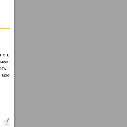
что в
нькую
ть -
и всю