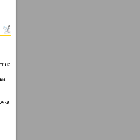
ет на
и. -
очка,