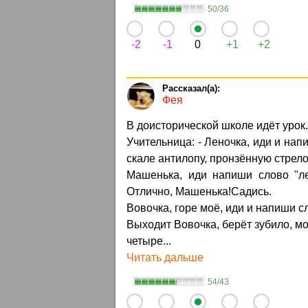
50/36
-2
-1
0
+1
+2
Фея
В доисторической школе идёт урок.
Учительница: - Леночка, иди и нап
скале антилопу, пронзённую стрело
Машенька, иди напиши слово "ле
Отлично, Машенька!Садись.
Вовочка, горе моё, иди и напиши с
Выходит Вовочка, берёт зубило, мо
четыре...
Читать дальше
54/43