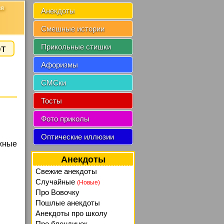
ия
Анекдоты
Смешные истории
от
Прикольные стишки
Афоризмы
СМСки
Тосты
Фото приколы
Оптические иллюзии
ные
Анекдоты
Свежие анекдоты
Случайные
(Новые)
Про Вовочку
Пошлые анекдоты
Анекдоты про школу
Про блондинок