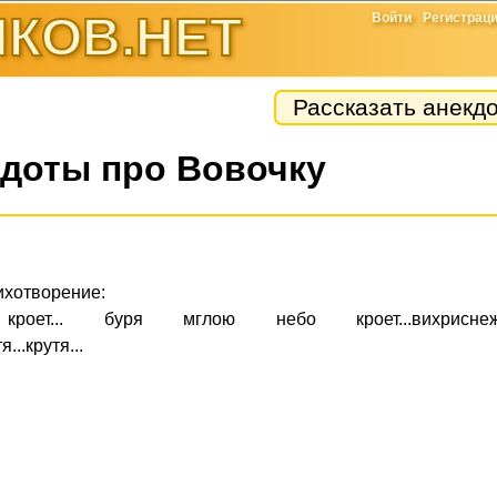
КОВ.НЕТ
Войти
Регистрац
Рассказать анекд
доты про Вовочку
ихотворение:
т... буря мглою небо кроет...вихриснеж
я...крутя...