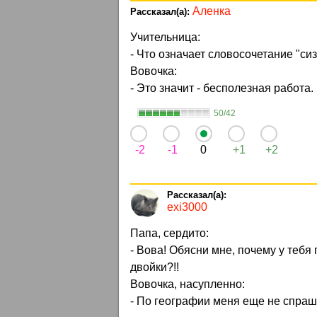
Аленка
Учительница:
- Что означает словосочетание "си
Вовочка:
- Это значит - бесполезная работа.
50/42
-2
-1
0
+1
+2
exi3000
Папа, сердито:
- Вова! Обясни мне, почему у тебя
двойки?!!
Вовочка, насупленно:
- По географии меня еще не спраш