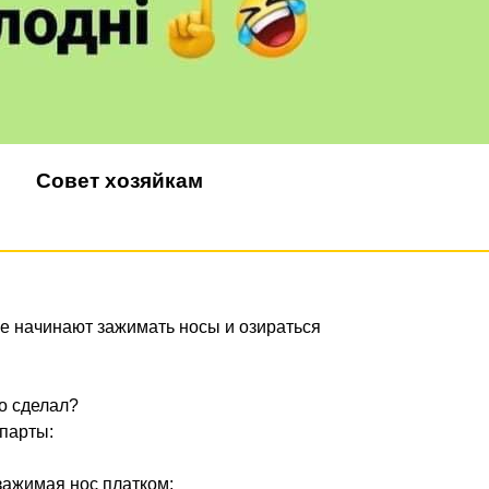
Совет хозяйкам
се начинают зажимать носы и озираться
о сделал?
 парты:
зажимая нос платком: