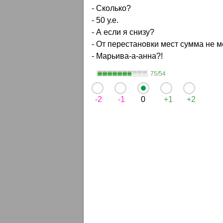
- Сколько?
- 50 у.е.
- А если я снизу?
- От перестановки мест сумма не м
- Марьива-а-анна?!
75/54
-2
-1
0
+1
+2