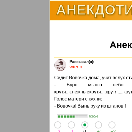
АНЕКДОТИ
Анек
wierin
Сидит Вовочка дома, учит вслух ст
- Буря мглою небо крое
крутя...снежныекрутя....крутя.....крут
Голос матери с кухни:
- Вовочка! Вынь руку из штанов!!
63/54
-2
-1
0
+1
+2