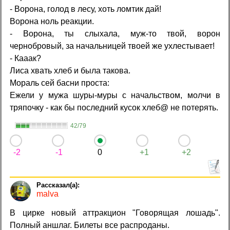
- Ворона, голод в лесу, хоть ломтик дай!
Ворона ноль реакции.
- Ворона, ты слыхала, муж-то твой, ворон
чернобровый, за начальницей твоей же ухлестывает!
- Кааак?
Лиса хвать хлеб и была такова.
Мораль сей басни проста:
Ежели у мужа шуры-муры с начальством, молчи в
тряпочку - как бы последний кусок хлеб@ не потерять.
42/79
-2
-1
0
+1
+2
malva
В цирке новый аттракцион "Говорящая лошадь".
Полный аншлаг. Билеты все распроданы.