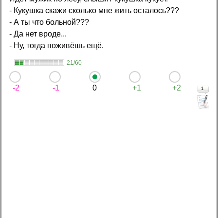
- Кукушка скажи сколько мне жить осталось???
- А ты что больной???
- Да нет вроде...
- Ну, тогда поживёшь ещё.
21/60
-2
-1
0
+1
+2
1