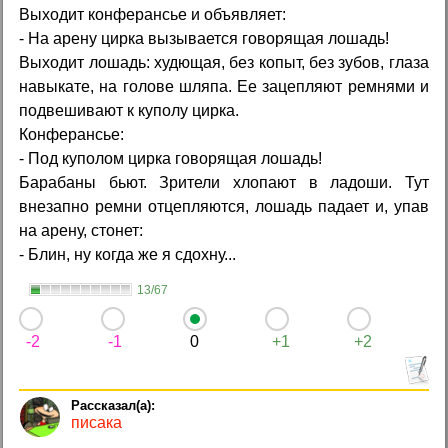
Выходит конферансье и объявляет:
- На арену цирка вызывается говорящая лошадь!
Выходит лошадь: худющая, без копыт, без зубов, глаза
навыкате, на голове шляпа. Ее зацепляют ремнями и
подвешивают к куполу цирка.
Конферансье:
- Под куполом цирка говорящая лошадь!
Барабаны бьют. Зрители хлопают в ладоши. Тут
внезапно ремни отцепляются, лошадь падает и, упав
на арену, стонет:
- Блин, ну когда же я сдохну...
13/67
-2
-1
0
+1
+2
писака