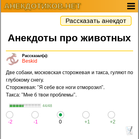
АНЕКДОТИКОВ.НЕТ
Рассказать анекдот
Анекдоты про животных
Beskid
Две собаки, московская сторожевая и такса, гуляют по
глубокому снегу.
Сторожевая: "Я себе все ноги отморозил".
Такса: "Мне б твои проблемы".
44/48
-2
-1
0
+1
+2