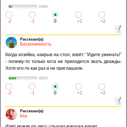
16/63
-2
-1
0
+1
+2
Бесконечность
Когда хозяйка, накрыв на стол, зовёт: "Идите ужинать!"
- почему-то только кота не приходится звать дважды.
Хотя его-то как раз и не приглашали.
40/75
-2
-1
0
+1
+2
ksu
Идёт мужик по лесу, слышит-кукушка кукует.