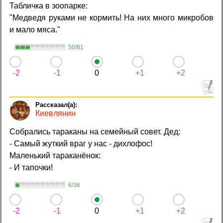
Табличка в зоопарке:
"Медведя руками не кормить! На них много микробов
и мало мяса."
50/81
-2
-1
0
+1
+2
Киевлянин
Собрались тараканы на семейный совет. Дед:
- Самый жуткий враг у нас - дихлофос!
Маленький тараканёнок:
- И тапочки!
6/36
-2
-1
0
+1
+2