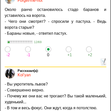
Forget-me-not
Около ранчо остановилось стадо баранов и
уставилось на ворота.
- Чего они смотрят? - спросили у пастуха. - Ведь
ворота старые?
- Бараны новые, - ответил пастух.
12/69
-2
-1
0
+1
+2
Kol'yan
- Вы укротитель львов?
- Совершенно верно.
- Почему же они вас не трогают? Вы такой маленький,
худенький...
- В том и весь фокус. Они ждут, когда я потолстею.