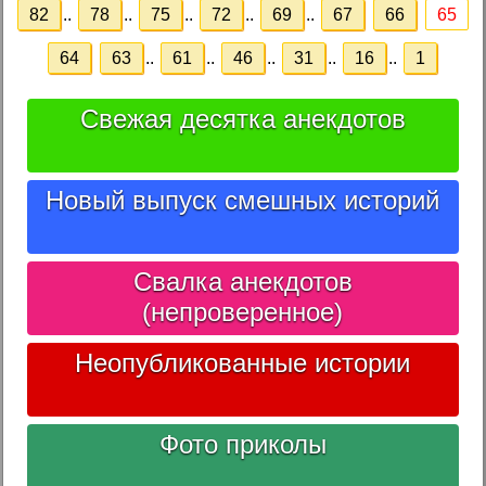
82
..
78
..
75
..
72
..
69
..
67
66
65
64
63
..
61
..
46
..
31
..
16
..
1
Свежая десятка анекдотов
Новый выпуск смешных историй
Свалка анекдотов
(непроверенное)
Неопубликованные истории
Фото приколы