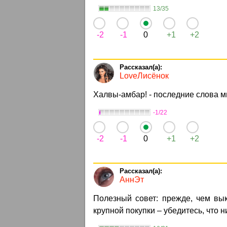
13/35
-2
-1
0
+1
+2
LoveЛисёнок
Халвы-амбар! - последние слова 
-1/22
-2
-1
0
+1
+2
АннЭт
Полезный совет: прежде, чем вык
крупной покупки – убедитесь, что ни