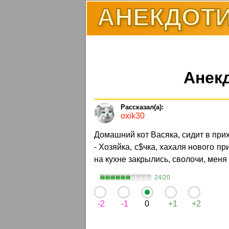
АНЕКДОТИ
Анек
oxik30
Домашний кот Васяка, сидит в при
- Хозяйка, с$чка, хахаля нового 
на кухне закрылись, сволочи, меня 
24/20
-2
-1
0
+1
+2