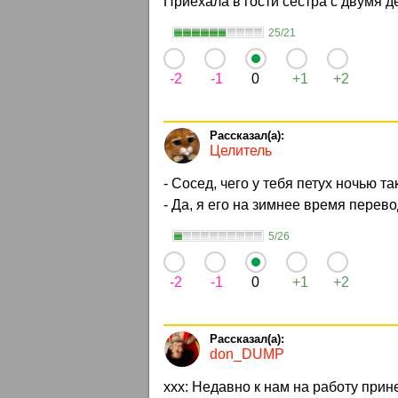
Приехала в гости сестра с двумя
25/21
-2
-1
0
+1
+2
Целитель
- Сосед, чего у тебя петух ночью та
- Да, я его на зимнее время перево
5/26
-2
-1
0
+1
+2
don_DUMP
ххх: Недавно к нам на работу прин