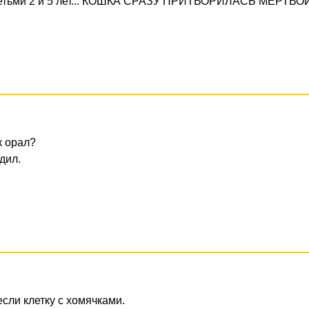
 детьми 2 и 5 лет... КОШКА СРАЗУ ПРИТВОРИЛАСЬ МЕРТВОЙ
к орал?
дил.
если клетку с хомячками.