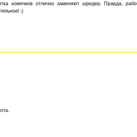
сятка хомячков отлично заменяют шредер. Правда, рабо
ельное! :)
лота.