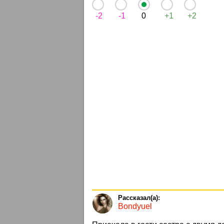
-2
-1
0
+1
+2
Bondyuel