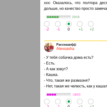
ххх: Оказалось, что полтора де
дольше, но качество просто замечат
20/19
-2
-1
0
+1
+2
Alexsasha
- У тебя собачка дома есть?
- Есть.
- А как зовут?
- Кашка.
- Что, такая же размазня?
- Нет, такая же челюсть, как у каша
-18/23
-2
-1
0
+1
+2