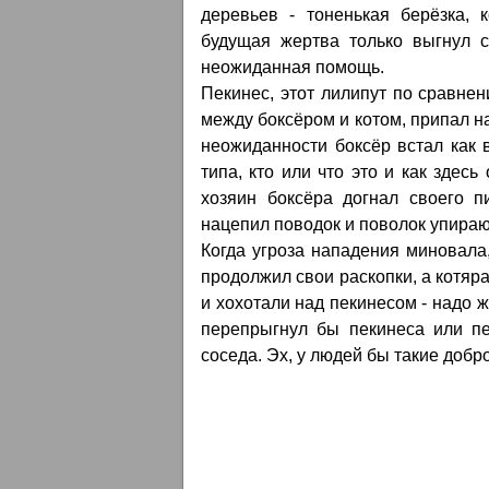
деревьев - тоненькая берёзка, 
будущая жертва только выгнул с
неожиданная помощь.
Пекинес, этот лилипут по сравнен
между боксёром и котом, припал н
неожиданности боксёр встал как 
типа, кто или что это и как здес
хозяин боксёра догнал своего п
нацепил поводок и поволок упираю
Когда угроза нападения миновала
продолжил свои раскопки, а котяр
и хохотали над пекинесом - надо 
перепрыгнул бы пекинеса или пе
соседа. Эх, у людей бы такие добро