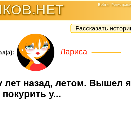
КОВ.НЕТ
Войти
Регистрац
Рассказать истор
Лариса
л(а):
 лет назад, летом. Вышел я
покурить у...