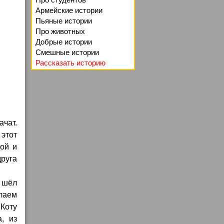
Армейские истории
Пьяные истории
Про животных
Добрые истории
Смешные истории
Рассказать историю
ачат.
этот
дой и
друга
 шёл
 лаем
 Коту
, из