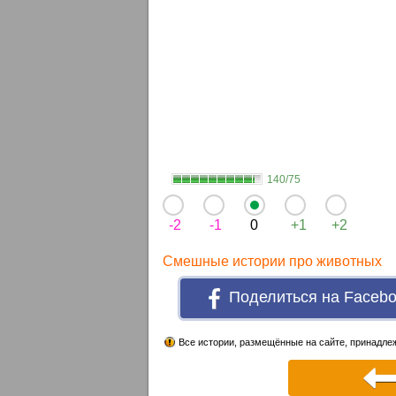
140/75
-2
-1
0
+1
+2
Смешные истории про животных
Поделиться на Faceb
Все истории, размещённые на сайте, принадлеж