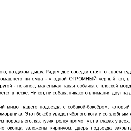
ою, воздухом дышу. Рядом две соседки стоят, о своём суд
домашнего питомца - у одной ОГРОМНЫЙ чёрный кот, в 
ругой - пекинес, маленькая такая собачка с плоской мор
ется в песке. Ни кот, ни собака никакого внимания друг на 
й мимо нашего подъезда с собакой-боксёром, который
амордника. Этот боксёр увидел чёрного кота и со злобным
порвать его, как тузик грелку прямо тут, на глазах у всех.
ые оконца заложены кирпичом, дверь подъезда закрыта