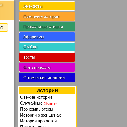
ия
Анекдоты
Смешные истории
ию
Прикольные стишки
Афоризмы
СМСки
Тосты
Фото приколы
Оптические иллюзии
Истории
Свежие истории
Случайные
(Новые)
Про компьютеры
Истории о женщинах
Истории про детей
Про студентов