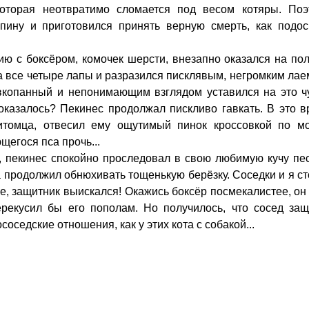
которая неотвратимо сломается под весом котяры. Поэ
пину и приготовился принять верную смерть, как подос
ию с боксёром, комочек шерсти, внезапно оказался на по
а все четыре лапы и разразился писклявым, негромким лае
вкопанный и непонимающим взглядом уставился на это ч
ь оказалось? Пекинес продолжал пискливо гавкать. В это 
итомца, отвесил ему ощутимый пинок кроссовкой по мо
щегося пса прочь...
, пекинес спокойно проследовал в свою любимую кучу пе
а продолжил обнюхивать тощенькую берёзку. Соседки и я с
же, защитник выискался! Окажись боксёр посмекалистее, он
рекусил бы его пополам. Но получилось, что сосед защ
соседские отношения, как у этих кота с собакой...