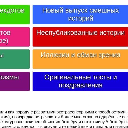
екдотов
Новый выпуск смешных
историй
тов
Неопубликованные истории
ое)
лы
Иллюзии и обман зрения
ризмы
Оригинальные тосты и
поздравления
дили как породу с развитыми экстрасенсорными способностями. 
атия), но изредка встречаются более многогранно одарённые ос
каком уровне пекинес объяснил боксёру и его хозяину.А боксёр н
 таким столкнулся, - в результате лёгкий шок и пища для размы