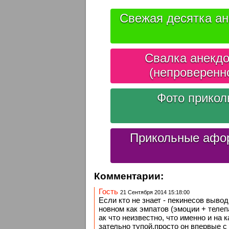
Свежая десятка ан
Свалка анекдо
(непроверенн
Фото прико
Прикольные афо
Комментарии:
Гость
21 Сентября 2014 15:18:00
Если кто не знает - пекинесов выво
новном как эмпатов (эмоции + телеп
ак что неизвестно, что именно и на 
зательно тупой,просто он впервые с