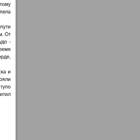
тому
пела
лпути
м. От
удо -
время
рде,
ска и
тояли
 тупо
итил