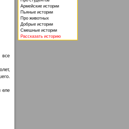
Армейские истории
Пьяные истории
Про животных
Добрые истории
Смешные истории
Рассказать историю
, все
олет,
шего.
и еле