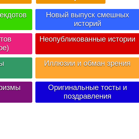
екдотов
Новый выпуск смешных
историй
тов
Неопубликованные истории
ое)
лы
Иллюзии и обман зрения
ризмы
Оригинальные тосты и
поздравления