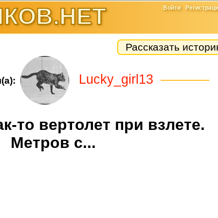
КОВ.НЕТ
Войти
Регистрац
Рассказать истор
Lucky_girl13
(а):
ак-то вертолет при взлете.
Метров с...