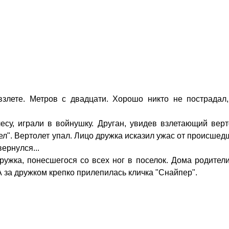
взлете. Метров с двадцати. Хорошо никто не пострадал
есу, играли в войнушку. Друган, увидев взлетающий верт
ел". Вертолет упал. Лицо дружка исказил ужас от происшед
ернулся...
ружка, понесшегося со всех ног в поселок. Дома родител
 А за дружком крепко прилепилась кличка "Снайпер".