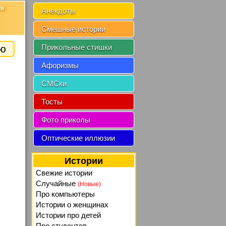
ия
Анекдоты
Смешные истории
ию
Прикольные стишки
Афоризмы
СМСки
Тосты
Фото приколы
Оптические иллюзии
Истории
Свежие истории
Случайные
(Новые)
Про компьютеры
Истории о женщинах
Истории про детей
Про студентов