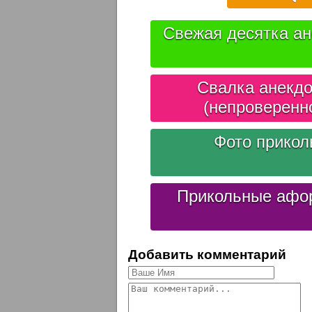
Свежая десятка ан
Свалка анекдо
(непроверенн
Фото прико
Прикольные афо
Добавить комментарий