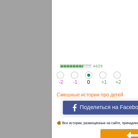
44/29
-2
-1
0
+1
+2
Смешные истории про детей
Поделиться на Faceb
Все истории, размещённые на сайте, принадлеж