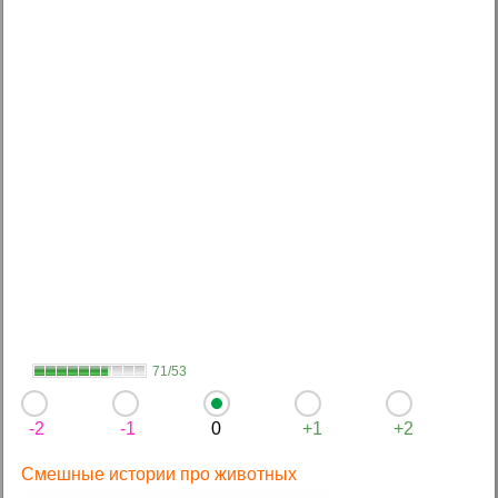
71/53
-2
-1
0
+1
+2
Смешные истории про животных