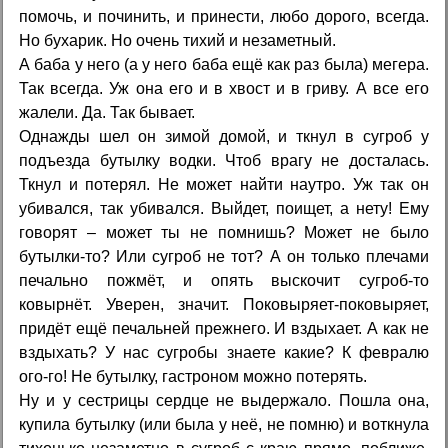
помочь, и починить, и принести, любо дорого, всегда.
Но бухарик. Но очень тихий и незаметный.
А баба у него (а у него баба ещё как раз была) мегера.
Так всегда. Уж она его и в хвост и в гриву. А все его
жалели. Да. Так бывает.
Однажды шел он зимой домой, и ткнул в сугроб у
подъезда бутылку водки. Чтоб врагу не досталась.
Ткнул и потерял. Не может найти наутро. Уж так он
убивался, так убивался. Выйдет, поищет, а нету! Ему
говорят – может ты не помнишь? Может не было
бутылки-то? Или сугроб не тот? А он только плечами
печально пожмёт, и опять выскочит сугроб-то
ковырнёт. Уверен, значит. Поковыряет-поковыряет,
придёт ещё печальней прежнего. И вздыхает. А как не
вздыхать? У нас сугробы знаете какие? К февралю
ого-го! Не бутылку, гастроном можно потерять.
Ну и у сестрицы сердце не выдержало. Пошла она,
купила бутылку (или была у неё, не помню) и воткнула