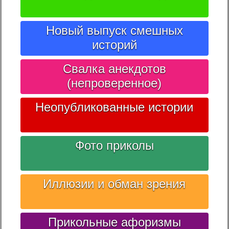
Новый выпуск смешных
историй
Свалка анекдотов
(непроверенное)
Неопубликованные истории
Фото приколы
Иллюзии и обман зрения
Прикольные афоризмы