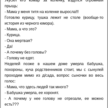
Укусил его комар за коленку, вздулся огромный
прыщь:
- Мама у меня титя на коленке выросла!!!
Готовлю курицу, тушка лежит не столе (вообще-то
история из черного юмора).
- Мама, а что это?
- Курица.
- Она мертвая?
- Да!
- А почему без головы?
- Голову не едят.
Неделей позже в нашем доме умерла бабушка,
похороны, куча родственников стоит, мы с сынулей
проходим мимо из д/сада, вопрос сыночки во весь
голос:
- Мама, что здесь людей так много?
- Бабушка умерла, ее хоронят.
- А почему у нее голову не отрезали, ее можно
есть???