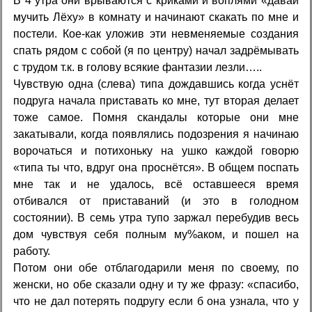
В 4 утра они врываются с криками и воплями «давай
мучить Лёху» в комнату и начинают скакать по мне и
постели. Кое-как уложив эти невменяемые создания
спать рядом с собой (я по центру) начал задрёмывать
с трудом т.к. в голову всякие фантазии лезли…..
Чувствую одна (слева) типа дождавшись когда уснёт
подруга начала приставать ко мне, тут вторая делает
тоже самое. Помня скандалы которые они мне
закатывали, когда появлялись подозрения я начинаю
ворочаться и потихоньку на ушко каждой говорю
«типа ты что, вдруг она проснётся». В общем поспать
мне так и не удалось, всё оставшееся время
отбивался от приставаний (и это в голодном
состоянии). В семь утра тупо заржал перебудив весь
дом чувствуя себя полным му%аком, и пошел на
работу.
Потом они обе отблагодарили меня по своему, по
женски, но обе сказали одну и ту же фразу: «спасибо,
что не дал потерять подругу если б она узнала, что у