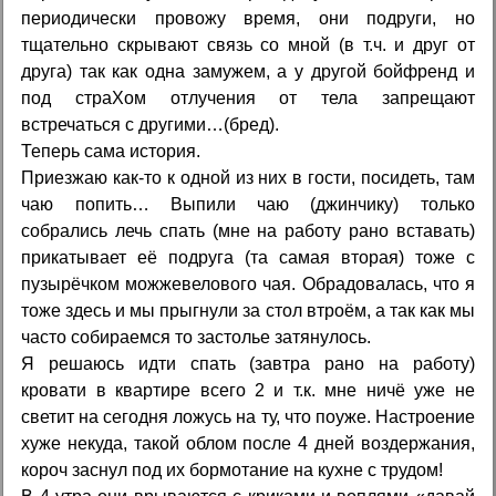
периодически провожу время, они подруги, но
тщательно скрывают связь со мной (в т.ч. и друг от
друга) так как одна замужем, а у другой бойфренд и
под стpaXом отлучения от тела запрещают
встречаться с другими…(бред).
Теперь сама история.
Приезжаю как-то к одной из них в гости, посидеть, там
чаю попить… Выпили чаю (джинчику) только
собрались лечь спать (мне на работу рано вставать)
прикатывает её подруга (та самая вторая) тоже с
пузырёчком можжевелового чая. Обрадовалась, что я
тоже здесь и мы прыгнули за стол втроём, а так как мы
часто собираемся то застолье затянулось.
Я решаюсь идти спать (завтра рано на работу)
кровати в квартире всего 2 и т.к. мне ничё уже не
светит на сегодня ложусь на ту, что поуже. Настроение
хуже некуда, такой облом после 4 дней воздержания,
короч заснул под их бормотание на кухне с трудом!