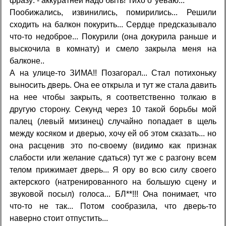
фразу: - аккуратней надо быть! Тихо о*уеваю...
Пообижались, извинились, помирились... Решили
сходить на балкон покурить... Сердце предсказывало
что-то недоброе... Покурили (она докурила раньше и
выскочила в комнату) и смело закрыла меня на
балконе..
А на улице-то ЗИМА!! Позагорал... Стал потихоньку
выносить дверь. Она ее открыла и тут же стала давить
на нее чтобы закрыть, я соответственно толкаю в
другую сторону. Секунд через 10 такой борьбы мой
палец (левый мизинец) случайно попадает в щель
между косяком и дверью, хочу ей об этом сказать... но
она расценив это по-своему (видимо как признак
слабости или желание сдаться) тут же с разгону всем
телом прижимает дверь... Я ору во всю силу своего
актерского (натренированного на большую сцену и
звуковой посыл) голоса... БЛ**!!! Она понимает, что
что-то не так... Потом сообразила, что дверь-то
наверно стоит отпустить...