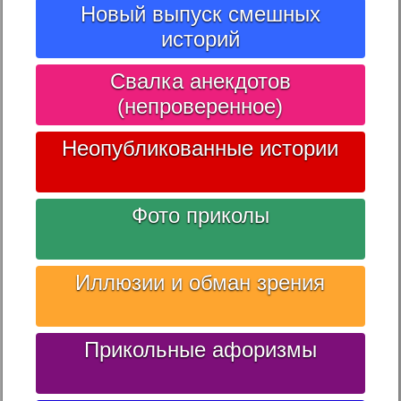
Новый выпуск смешных
историй
Свалка анекдотов
(непроверенное)
Неопубликованные истории
Фото приколы
Иллюзии и обман зрения
Прикольные афоризмы